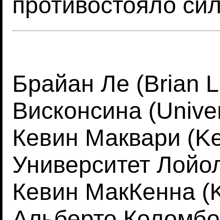
противостояло сила
Брайан Ле (Brian L
Висконсина (Univers
Кевин Маквари (Ke
Университет Лойолы
Кевин МакКенна (K
Альберто Коломбо 