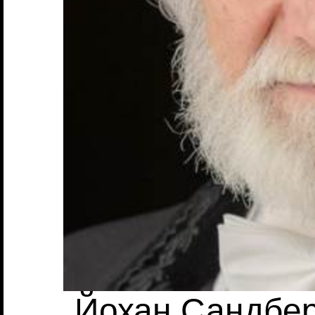
Йохан Сандбер