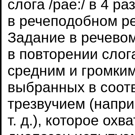
слога /pae:/ в 4 р
в речеподобном ре
Задание в речево
в повторении слога
средним и громким
выбранных в соот
трезвучием (напри
т. д.), которое о