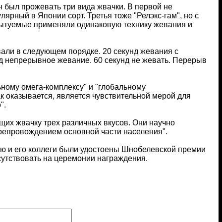
был прожевать три вида жвачки. В первой не
лярный в Японии сорт. Третья тоже "Релэкс-гам", но с
спытуемые применяли одинаковую технику жевания и
али в следующем порядке. 20 секунд жевания с
унд непрерывное жевание. 60 секунд не жевать. Перерыв
ьному омега-комплексу" и "глобальному
ак оказывается, является чувствительной мерой для
".
ющих жвачку трех различных вкусов. Они научно
репровождением основной части населения".
гю и его коллеги были удостоены Шнобелевской премии
сутствовать на церемонии награждения.