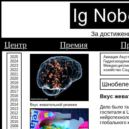
За достижен
Центр
Премия
П
2025
Авиация
Акус
2024
Гидрогазодин
2023
Междисципли
2022
хозяйство
Соц
2021
2020
2019
Шнобелев
2018
2017
Вкус жева
2016
2015
2014
Вкус жевательной резинки
Дело было та
2013
госпиталя в 
2012
нейротехноло
2011
2010
глобального 
2009