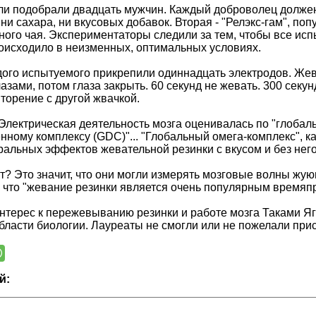
и подобрали двадцать мужчин. Каждый доброволец должен 
и сахара, ни вкусовых добавок. Вторая - "Релэкс-гам", попу
ного чая. Экспериментаторы следили за тем, чтобы все и
оисходило в неизменных, оптимальных условиях.
дого испытуемого прикрепили одиннадцать электродов. Жев
азами, потом глаза закрыть. 60 секунд не жевать. 300 сек
вторение с другой жвачкой.
"Электрическая деятельность мозга оценивалась по "глобал
нному комплексу (GDC)"... "Глобальный омега-комплекс", к
ральных эффектов жевательной резинки с вкусом и без него
ит? Это значит, что они могли измерять мозговые волны жу
 что "жевание резинки является очень популярным времяп
нтерес к пережевыванию резинки и работе мозга Таками Я
области биологии. Лауреаты не смогли или не пожелали при
й: