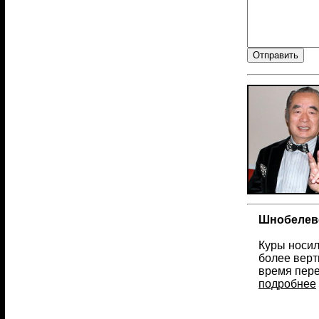
Шнобелевс
Куры носил
более верт
время пере
подробнее