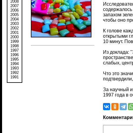
2008
Исследовател
2007
содержалось н
2006
запахом зеле
2005
2004
чтобы оно пр
2003
2002
К голове каж
2001
открытыми гл
2000
10 минут. По
1999
1998
1997
Из доклада: 
1996
пространстве
1995
слабых, цент
1994
1993
1992
Что это знач
1991
подтвердили,
За научный и
1997 года в 
Комментари