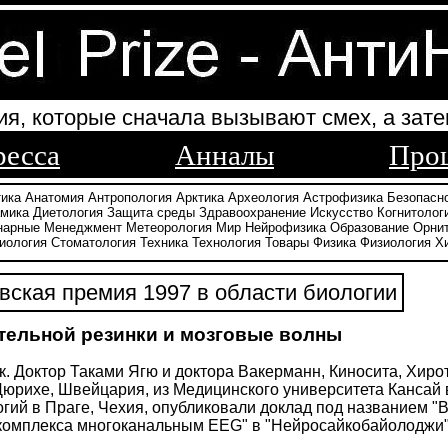
ия, которые сначала вызывают смех, а зате
ресса
Анналы
Про
тика
Анатомия
Антропология
Арктика
Археология
Астрофизика
Безопасн
амика
Диетология
Защита среды
Здравоохранение
Искусство
Когнитолог
нарные
Менеджмент
Метеорология
Мир
Нейрофизика
Образование
Орни
иология
Стоматология
Техника
Технология
Товары
Физика
Физиология
Х
ская премия 1997 в области биологии
тельной резинки и мозговые волны
к. Доктор Таками Ягю и доктора Вакерманн, Киносита, Хирот
Цюрихе, Швейцария, из Медицинского университета Кансай 
гий в Праге, Чехия, опубликовали доклад под названием "
комплекса многоканальным EEG" в "Нейросайкобайолоджи", то