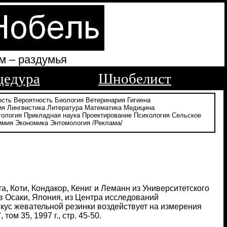
м – раздумья
цедура
Шнобелист
ость
Вероятность
Биология
Ветеринария
Гигиена
ия
Лингвистика
Литература
Математика
Медицина
тология
Прикладная наука
Проектирование
Психология
Сельское
имия
Экономика
Энтомология
/Реклама/
а, Коти, Кондакор, Кениг и Леманн из Университетского
в Осаки, Япония, из Центра исследований
Вкус жевательной резинки воздействует на измерения
м 35, 1997 г., стр. 45-50.