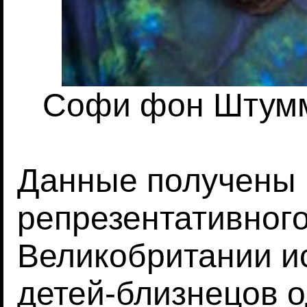
Софи фон Штумм
Данные получены в
репрезентативног
Великобритании и
детей-близнецов о