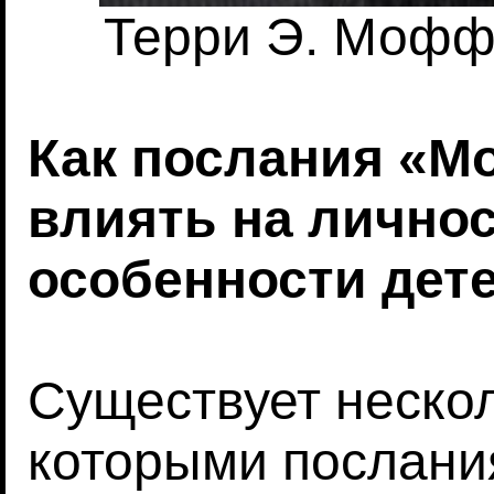
Терри Э. Моффитт
Как послания «Mo
влиять на лично
особенности дет
Существует нескол
которыми послания