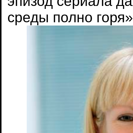
эпизод сериала д
среды полно горя»