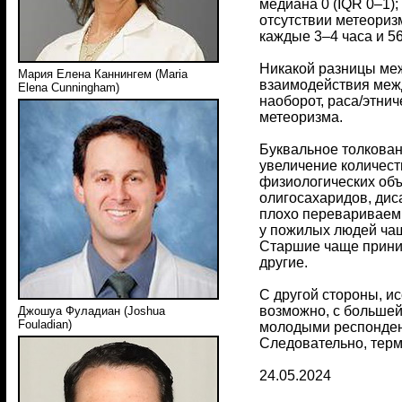
медиана 0 (IQR 0–1);
отсутствии метеоризм
каждые 3–4 часа и 56
Никакой разницы меж
Мария Елена Каннингем (Maria
взаимодействия межд
Elena Cunningham)
наоборот, раса/этни
метеоризма.
Буквальное толкован
увеличение количест
физиологических об
олигосахаридов, дис
плохо перевариваемы
у пожилых людей чащ
Старшие чаще приним
другие.
С другой стороны, и
возможно, с большей
Джошуа Фуладиан (Joshua
Fouladian)
молодыми респондент
Следовательно, терм
24.05.2024