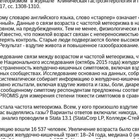
теоризмом" в журнале "Клиническая гастроэнтерология и геп
17, сс. 1308-1310.
му словарю английского языка, слово «старпер» означает
нный». Данные о связи возраста с частотой метеоризма в н
овном, на предубеждениях. Тем не менее, физиологически
Известно, что пожилой возраст связан с непереносимостью
 терять контроль. Старые люди подвергаются более высоко
 Результат - вздутие живота и повышенное газообразование
едование связи между возрастом и частотой метеоризма, 
 Национального исследования (октябрь 2015 года) желудоч
траненность желудочно-кишечных симптомов, включая взду
ных сообществах. Исследование основано на данных, соб
 систематически собирает информацию о желудочно-кишечн
авно испытали, включая вздутие живота и газы, боли, диаре
у сообщенному симптому респондентам предложены соотве
 PROMIS для измерения степени тяжести симптомов в срав
ала частота метеоризма. Всем, у кого произошло вздутие ж
ас выделялись газы? Варианты ответов включали: никогда, р
 анализ проводили в Stata 13.1 (StataCorp LP, Колледж-Стей
яцию вошли 16 537 человек. Увеличение возраста было св
ющих желудочно-кишечный тракт: 18–24 года, медиана 0 (инт