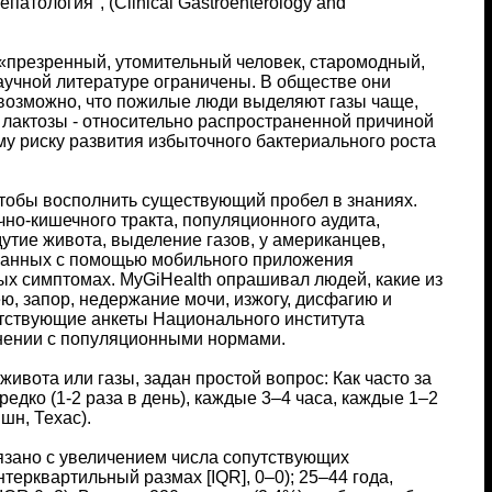
атология", (Clinical Gastroenterology and
 «презренный, утомительный человек, старомодный,
аучной литературе ограничены. В обществе они
 возможно, что пожилые люди выделяют газы чаще,
 лактозы - относительно распространенной причиной
му риску развития избыточного бактериального роста
.
чтобы восполнить существующий пробел в знаниях.
но-кишечного тракта, популяционного аудита,
тие живота, выделение газов, у американцев,
ранных с помощью мобильного приложения
ых симптомах. MyGiHealth опрашивал людей, какие из
ю, запор, недержание мочи, изжогу, дисфагию и
тствующие анкеты Национального института
нении с популяционными нормами.
ивота или газы, задан простой вопрос: Как часто за
едко (1-2 раза в день), каждые 3–4 часа, каждые 1–2
шн, Техас).
язано с увеличением числа сопутствующих
ерквартильный размах [IQR], 0–0); 25–44 года,