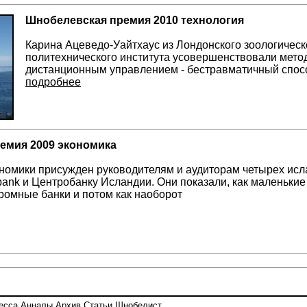
Шнобелевская премия 2010 технология
Карина Ацеведо-Уайтхаус из Лондонского зоологическ
политехнического института усовершенствовали метод
дистанционным управлением - бестравматичный спос
подробнее
емия 2009 экономика
ономики присужден руководителям и аудиторам четырех исла
r bank и Центробанку Исландии. Они показали, как маленьки
ромные банки и потом как наоборот
есса
Анналы
Архив
Статьи
Шнобелист