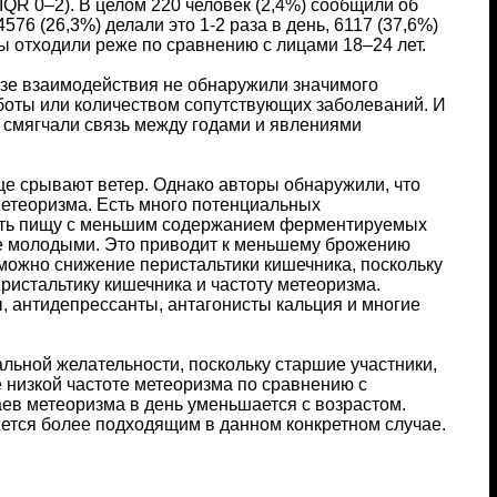
 (IQR 0–2). В целом 220 человек (2,4%) сообщили об
76 (26,3%) делали это 1-2 раза в день, 6117 (37,6%)
зы отходили реже по сравнению с лицами 18–24 лет.
изе взаимодействия не обнаружили значимого
боты или количеством сопутствующих заболеваний. И
и смягчали связь между годами и явлениями
ще срывают ветер. Однако авторы обнаружили, что
метеоризма. Есть много потенциальных
лять пищу с меньшим содержанием ферментируемых
ее молодыми. Это приводит к меньшему брожению
можно снижение перистальтики кишечника, поскольку
истальтику кишечника и частоту метеоризма.
, антидепрессанты, антагонисты кальция и многие
льной желательности, поскольку старшие участники,
низкой частоте метеоризма по сравнению с
ев метеоризма в день уменьшается с возрастом.
ется более подходящим в данном конкретном случае.