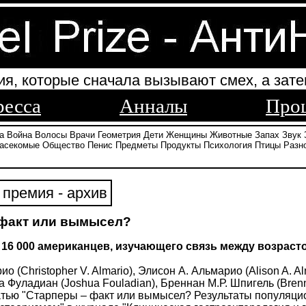
ия, которые сначала вызывают смех, а зате
ресса
Анналы
Про
а
Война
Волосы
Врачи
Геометрия
Дети
Женщины
Животные
Запах
Звук
асекомые
Общество
Пенис
Предметы
Продукты
Психология
Птицы
Разн
премия - архив
 факт или вымысел?
 16 000 американцев, изучающего связь между возрас
о (Christopher V. Almario), Элисон А. Альмарио (Alison A. A
 Фуладиан (Joshua Fouladian), Бреннан М.Р. Шпигель (Bren
тью "Старперы – факт или вымысел? Результаты популяцио