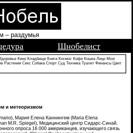
м – раздумья
цедура
Шнобелист
Здоровье
Кино
Кладбище
Книга
Космос
Кофе
Кошка
Лицо
Мозг
ое
Растения
Секс
Собака
Спорт
Суд
Техника
Туалет
Финансы
Цвет
том и метеоризмом
lmario), Мария Елена Каннингем (Maria Elena
nan M.R. Spiegel), Медицинский центр Сидарс-Синай,
нного опроса 16 000 американцев, изучающего связь