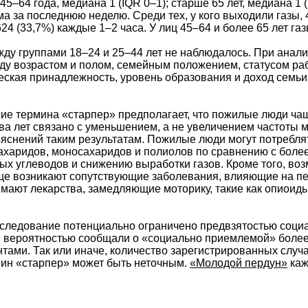
 45–64 года, медиана 1 (IQR 0–1); старше 65 лет, медиана 1
а за последнюю неделю. Среди тех, у кого выходили газы, 45
24 (33,7%) каждые 1–2 часа. У лиц 45–64 и более 65 лет га
ду группами 18–24 и 25–44 лет не наблюдалось. При анал
у возрастом и полом, семейным положением, статусом ра
ческая принадлежность, уровень образования и доход семь
ие термина «старпер» предполагает, что пожилые люди ча
ва лет связано с уменьшением, а не увеличением частоты 
ъяснений таким результатам. Пожилые люди могут потреб
ахаридов, моносахаридов и полиолов по сравнению с бол
х углеводов и снижению выработки газов. Кроме того, воз
е возникают сопутствующие заболевания, влияющие на пер
ают лекарства, замедляющие моторику, такие как опиоиды
сследование потенциально ограничено предвзятостью социа
 вероятностью сообщали о «социально приемлемой» более 
ами. Так или иначе, количество зарегистрированных случа
ин «старпер» может быть неточным.
«Молодой пердун»
каж