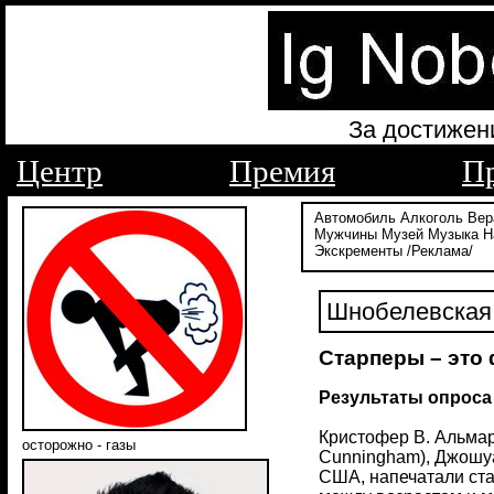
За достижен
Центр
Премия
П
Автомобиль
Алкоголь
Вер
Мужчины
Музей
Музыка
Н
Экскременты
/Реклама/
Шнобелевская 
Старперы – это
Результаты опроса
Кристофер В. Альмари
осторожно - газы
Cunningham), Джошуа
США, напечатали ста