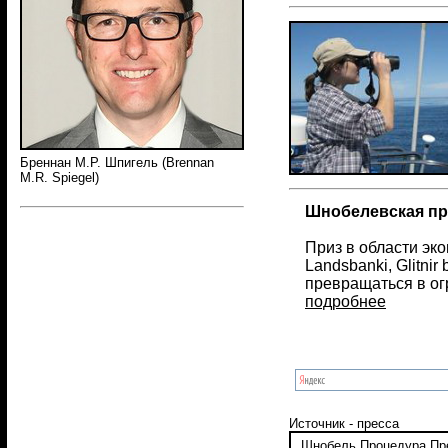
Бреннан М.Р. Шпигель (Brennan
M.R. Spiegel)
Шнобелевская пр
Приз в области эк
Landsbanki, Glitni
превращаться в ог
подробнее
Источник - пресса
Шнобель
Процедура
Пр