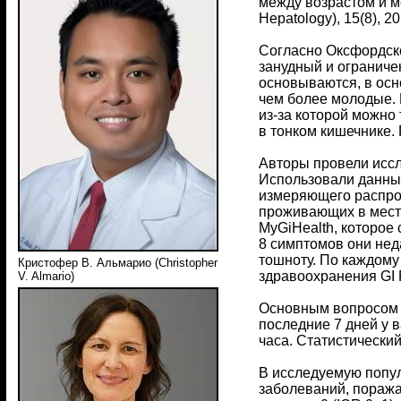
между возрастом и ме
Hepatology), 15(8), 20
Согласно Оксфордско
занудный и ограниче
основываются, в осн
чем более молодые. 
из-за которой можно
в тонком кишечнике.
Авторы провели иссл
Использовали данные
измеряющего распрос
проживающих в мест
MyGiHealth, которое
8 симптомов они нед
тошноту. По каждом
Кристофер В. Альмарио (Christopher
здравоохранения GI
V. Almario)
Основным вопросом ст
последние 7 дней у в
часа. Статистический
В исследуемую попул
заболеваний, поража