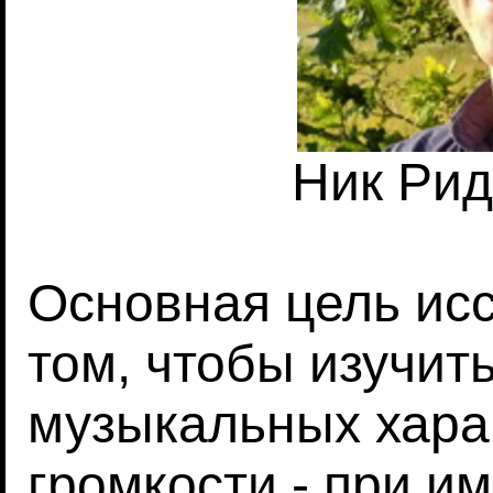
Ник Рид
Основная цель ис
том, чтобы изучит
музыкальных харак
громкости - при и