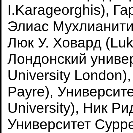
I.Karageorghis), Га
Элиас Мухлианитис 
Люк У. Ховард (Luk
Лондонский универ
University London)
Payre), Университ
University), Ник Ри
Университет Суррея