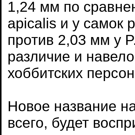
1,24 мм по сравнен
apicalis и у самок
против 2,03 мм у P.
различие и навело
хоббитских персон
Новое название н
всего, будет восп