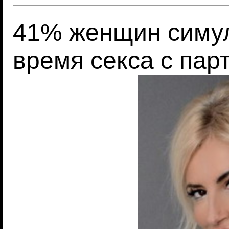
41% женщин симул
время секса с пар