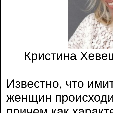
Кристина Хевеши
Известно, что ими
женщин происходи
причем как характ