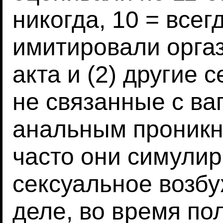
никогда, 10 = всегд
имитировали орга
акта и (2) другие 
не связанные с в
анальным проникно
часто они симули
сексуальное возб
деле, во время пол