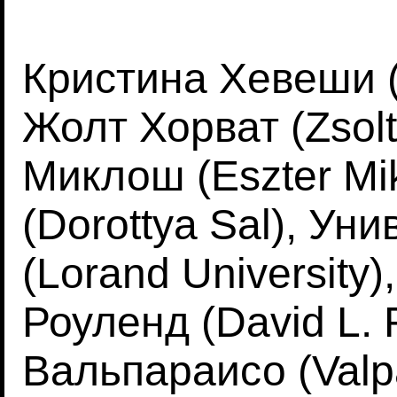
Кристина Хевеши (K
Жолт Хорват (Zsolt
Миклош (Eszter Mi
(Dorottya Sal), Ун
(Lorand University)
Роуленд (David L.
Вальпараисо (Valpa