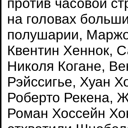
против часовой ст
на головах больш
полушарии, Маржо
Квентин Хеннок, С
Николя Когане, Ве
Рэйссигье, Хуан Х
Роберто Рекена, 
Роман Хоссейн Хо