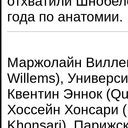
отхватили Шнобел
года по анатомии.
Маржолайн Виллем
Willems), Универс
Квентин Эннок (Qu
Хоссейн Хонсари 
Khonsari), Парижс