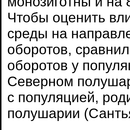
монозиготны и на 
Чтобы оценить вл
среды на направл
оборотов, сравни
оборотов у популя
Северном полушар
с популяцией, ро
полушарии (Сантья