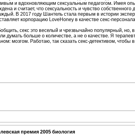
тливым и вдохновляющим сексуальным педагогом. Имея оп
ждена и считает, что сексуальность и чувство собственного
аждый. В 2017 году Шантель стала первым в истории экспер
тавляет корпорацию LoveHoney в качестве секс-персонала
общить, секс это веселый и чрезвычайно популярный, но, в
и думать больше о количестве, а не о качестве. Я терапевт,
м: мозгом. Работаю, так сказать секс-детективом, чтобы вы
левская премия 2005 биология