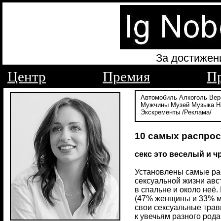
За достижен
Центр
Премия
П
Автомобиль
Алкоголь
Вер
Мужчины
Музей
Музыка
Н
Экскременты
/Реклама/
10 самых распро
секс это веселый и 
Установлены самые ра
сексуальной жизни авс
в спальне и около неё
(47% женщины и 33% му
свои сексуальные трав
к увечьям разного род