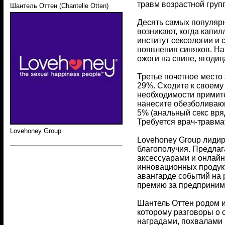
травм возрастной груп
Шантель Оттен (Chantelle Otten)
Десять самых популярн
возникают, когда капил
институт сексологии и
появления синяков. На
ожоги на спине, ягоди
Третье почетное место 
29%. Сходите к своему
необходимости примите
нанесите обезболивающ
5% (анальный секс вря
Требуется врач-травма
Lovehoney Group
Lovehoney Group лидир
благополучия. Предлаг
аксессуарами и онлайн
инновационных продукт
авангарде событий на 
премию за предпринима
Шантель Оттен родом и
которому разговоры о
наградами, похвалами 