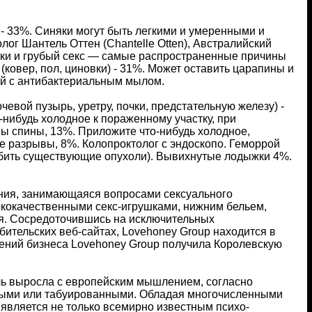
- 33%. Синяки могут быть легкими и умеренными и
лог Шантель Оттен (Chantelle Otten), Австралийский
епки и грубый секс — самые распространенные причины
ковер, пол, циновки) - 31%. Может оставить царапины и
ой с антибактериальным мылом.
евой пузырь, уретру, почки, предстательную железу) -
нибудь холодное к пораженному участку, при
ы спины, 13%. Приложите что-нибудь холодное,
е разрывы, 8%. Колопроктолог с эндоскопо. Геморрой
убить существующие опухоли). Вывихнутые лодыжки 4%.
ания, занимающаяся вопросами сексуального
ококачественными секс-игрушками, нижним бельем,
ья. Сосредоточившись на исключительных
ительских веб-сайтах, Lovehoney Group находится в
жений бизнеса Lovehoney Group получила Королевскую
ель выросла с европейским мышлением, согласно
дными или табуированными. Обладая многочисленными
является не только всемирно известным психо-