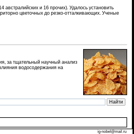
4 австралийских и 16 прочих). Удалось установить
приторно цветочных до резко-отталкивающих. Ученые
глия, за тщательный научный анализ
 влияния водосодержания на
ig-nobel@mail.ru