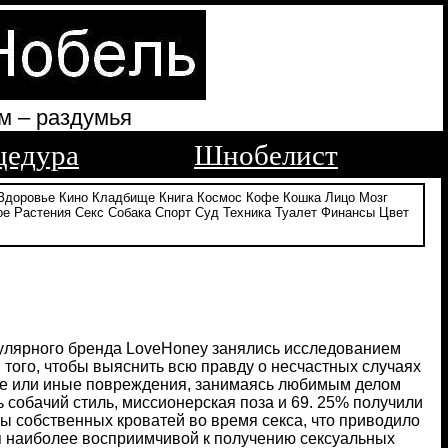
м – раздумья
цедура
Шнобелист
Здоровье
Кино
Кладбище
Книга
Космос
Кофе
Кошка
Лицо
Мозг
ое
Растения
Секс
Собака
Спорт
Суд
Техника
Туалет
Финансы
Цвет
улярного бренда LoveHoney занялись исследованием
 того, чтобы выяснить всю правду о несчастных случаях
и те или иные повреждения, занимаясь любимым делом
обачий стиль, миссионерская поза и 69. 25% получили
 собственных кроватей во время секса, что приводило
тся наиболее восприимчивой к получению сексуальных