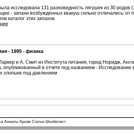
была исследована 131 разновидность лягушек из 30 родов (1
щее - запахи возбужденных квакуш сильно отличались: от 
или каталог этих запахов
нее
я - 1995 - физика
. Паркер и А. Смит из Института питания, город Норидж, Ан
а, опубликованный в отчете под названием - Исследование
х хлопьев под давлением
са
Анналы
Архив
Статьи
Шнобелист