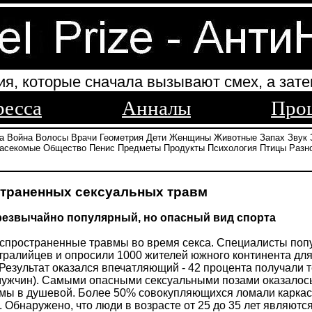
ия, которые сначала вызывают смех, а зате
ресса
Анналы
Про
а
Война
Волосы
Врачи
Геометрия
Дети
Женщины
Животные
Запах
Звук
асекомые
Общество
Пенис
Предметы
Продукты
Психология
Птицы
Разн
страненных сексуальных травм
чрезвычайно популярный, но опасный вид спорта
спространенные травмы во время секса. Специалисты поп
тралийцев и опросили 1000 жителей южного континента для
. Результат оказался впечатляющий - 42 процента получал
жчин). Самыми опасными сексуальными позами оказалось с
мы в душевой. Более 50% совокупляющихся ломали каркасы
а. Обнаружено, что люди в возрасте от 25 до 35 лет являю