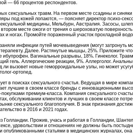
пой — 66 процентов респондентов.
ых сексуальных травм. На первом месте ссадины и синяки 
ляры под кожей лопаются, — поясняет директор психо-сексо
 сексуальной медицины, Мельбурн, Австралия. Засосы, шл
 втором месте ожоги от трения о шероховатую поверхность (
цах и ногах. Промойте пораженный участок прохладной вод
заняли инфекции путей мочевыведения (могут затронуть моч
 терапевту. Далее. Растянутые мышцы, 25%. Приложите что-
 ибупрофен. Вагинальные разрывы, 18%. Гинеколог. Травм
ий гель. Аллергические реакции, 9%. Аллерголог. Анальны
д ли вызовет новые геморроидальные узлы, но может усуг
толог-ортопед.
ует в поисках сексуального счастья. Ведущая в мире комп
ает лучшие в своем классе бренды с инновационными выс
-покупками премиум-класса. Компания сексуального счаст
ах, обслуживании клиентов и лучших в своем классе потреб
рынке сексуального благополучия. В знак признания дости
тельство в 2016 и 2021 годах.
з Голландии. Прожив, учась и работая в Голландии, Шант
 сексе, удовольствии и отношениях не должны быть посты
и опубликованными статьями в медицинских журналах, она 