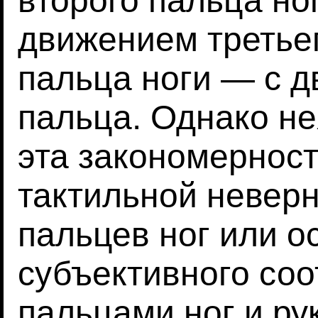
второго пальца но
движением третьег
пальца ноги — с д
пальца. Однако не
эта закономернос
тактильной невер
пальцев ног или 
субъективного соо
пальцами ног и ру