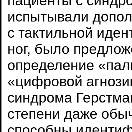
пациенты с синдр
испытывали допол
с тактильной иде
ног, было предло
определение «пал
«цифровой агнози
синдрома Герстман
степени даже обы
способны идентиф