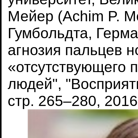
Мейер (Achim P. M
Гумбольдта, Герма
агнозия пальцев н
«отсутствующего 
людей", "Восприяти
стр. 265–280, 2016