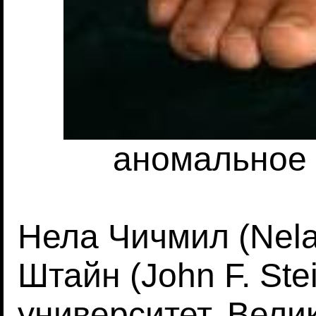
аномальное 
Нела Чичмил (Nela 
Штайн (John F. Ste
университет, Вели