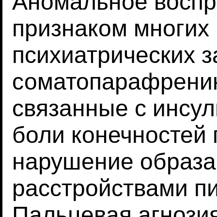
Аномальное воспр
признаком многих 
психиатрических 
соматопарафрению
связанные с инсу
боли конечностей 
нарушение образа 
расстройствами п
Пальцевая агнозия