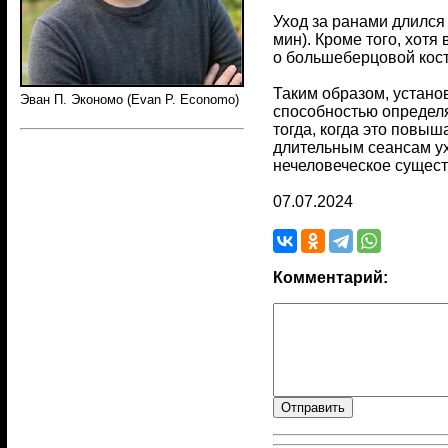
Уход за ранами длился
мин). Кроме того, хот
о большеберцовой кост
Таким образом, устано
Эван П. Экономо (Evan P. Economo)
способностью определя
тогда, когда это повы
длительным сеансам ух
нечеловеческое сущес
07.07.2024
Комментарий: