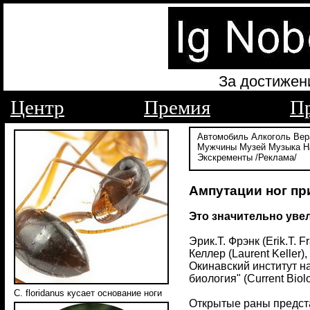
За достижен
Центр
Премия
П
Автомобиль
Алкоголь
Вер
Мужчины
Музей
Музыка
Н
Экскременты
/Реклама/
Ампутации ног пр
Это значительно ув
Эрик.Т. Фрэнк (Erik.T. 
Келлер (Laurent Keller
Окинавский институт н
биология" (Current Biol
C. floridanus кусает основание ноги
Открытые раны предста