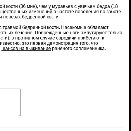
 кости (36 мин), чем у муравьев с увечьем бедра (18
существенных изменений в частоте поведения по заботе
 порезах бедренной кости.
и с травмой бедренной кости. Насекомые обладают
ять их лечение. Поврежденные ноги ампутируют только
ти); в противном случае сородичи прибегают к
звестно, это первая демонстрация того, что
я
шансов на выживание
раненого соплеменника.