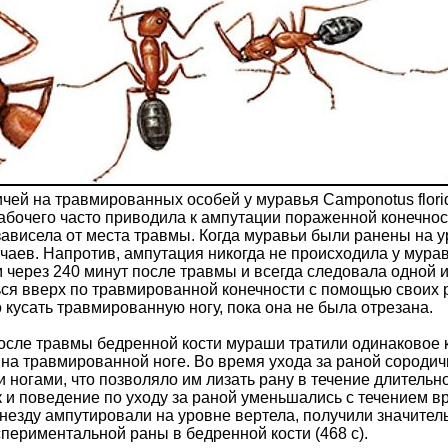
чей на травмированных особей у муравья Camponotus flori
абочего часто приводила к ампутации пораженной конечно
 зависела от места травмы. Когда муравьи были ранены на 
чаев. Напротив, ампутация никогда не происходила у мура
 через 240 минут после травмы и всегда следовала одной и
ся вверх по травмированной конечности с помощью своих ро
 кусать травмированную ногу, пока она не была отрезана.
после травмы бедренной кости мураши тратили одинаковое к
н) на травмированной ноге. Во время ухода за раной сород
 ногами, что позволяло им лизать рану в течение длительн
к и поведение по уходу за раной уменьшались с течением в
незду ампутировали на уровне вертела, получили значитель
спериментальной раны в бедренной кости (468 с).