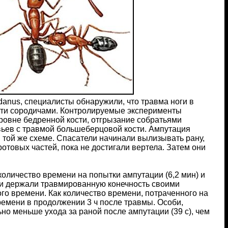
danus, специалисты обнаружили, что травма ноги в
сти сородичами. Контролируемые эксперименты
уровне бедренной кости, отгрызание собратьями
вьев с травмой большеберцовой кости. Ампутация
 той же схеме. Спасатели начинали вылизывать рану,
товых частей, пока не достигали вертела. Затем они
оличество времени на попытки ампутации (6,2 мин) и
ичи держали травмированную конечность своими
ого времени. Как количество времени, потраченного на
ремени в продолжении 3 ч после травмы. Особи,
но меньше ухода за раной после ампутации (39 с), чем