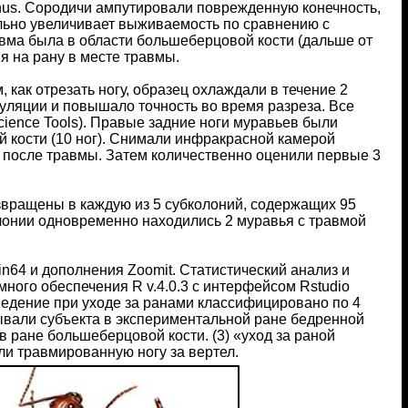
nus. Сородичи ампутировали поврежденную конечность,
тельно увеличивает выживаемость по сравнению с
вма была в области большеберцовой кости (дальше от
я на рану в месте травмы.
 как отрезать ногу, образец охлаждали в течение 2
уляции и повышало точность во время разреза. Все
ence Tools). Правые задние ноги муравьев были
ой кости (10 ног). Снимали инфракрасной камерой
 после травмы. Затем количественно оценили первые 3
озвращены в каждую из 5 субколоний, содержащих 95
олонии одновременно находились 2 муравья с травмой
n64 и дополнения Zoomit. Статистический анализ и
ого обеспечения R v.4.0.3 с интерфейсом Rstudio
 Поведение при уходе за ранами классифицировано по 4
изывали субъекта в экспериментальной ране бедренной
в ране большеберцовой кости. (3) «уход за раной
ли травмированную ногу за вертел.