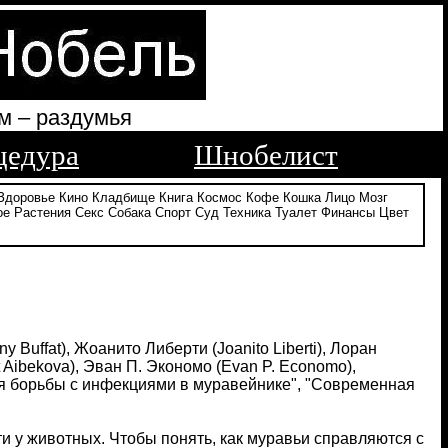
м – раздумья
цедура
Шнобелист
Здоровье
Кино
Кладбище
Книга
Космос
Кофе
Кошка
Лицо
Мозг
ое
Растения
Секс
Собака
Спорт
Суд
Техника
Туалет
Финансы
Цвет
 Buffat), Жоанито Либерти (Joanito Liberti), Лоран
 Aibekova), Эван П. Экономо (Evan P. Economo),
для борьбы с инфекциями в муравейнике", "Современная
 у животных. Чтобы понять, как муравьи справляются с