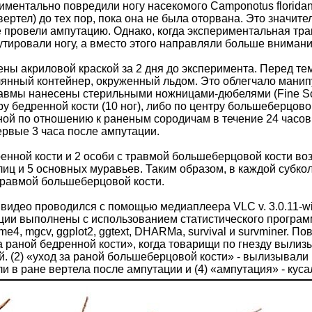
иментально повредили ногу насекомого Camponotus florida
вертел) до тех пор, пока она не была оторвана. Это значи
 провели ампутацию. Однако, когда экспериментальная тра
путировали ногу, а вместо этого направляли больше внимани
ы акриловой краской за 2 дня до эксперимента. Перед тем,
лянный контейнер, окруженный льдом. Это облегчало манип
авмы нанесены стерильными ножницами-дюбелями (Fine Sci
ру бедренной кости (10 ног), либо по центру большеберцов
ной по отношению к раненым сородичам в течение 24 часов
ервые 3 часа после ампутации.
ренной кости и 2 особи с травмой большеберцовой кости в
иц и 5 основных муравьев. Таким образом, в каждой субк
 травмой большеберцовой кости.
видео проводился с помощью медиаплеера VLC v. 3.0.11-wi
ии выполнены с использованием статистического программн
 lme4, mgcv, ggplot2, ggtext, DHARMa, survival и survminer.
 за раной бедренной кости», когда товарищи по гнезду выл
. (2) «уход за раной большеберцовой кости» - вылизывали 
и в ране вертела после ампутации и (4) «ампутация» - куса