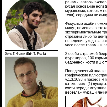
ранами, авторы экспер
кусая основание ноги (
муравьями, которым не
тела), сородичи не ам
Фокусные особи помечен
минут, помещая в стек
экспериментальные тр
отрезаны либо по цент
поведение ухода за ра
часа после травмы и п
2 особи с травмой бед
Эрик.Т. Фрэнк (Erik.T. Frank)
фуражиров, 100 кормил
бедренной кости и 2 с
Поведенческий анализ 
графические иллюстрац
v.1.3.1093 и пакетов R
категориям: (1) «уход
кости перед ампутацией
вертела» мураши лечил