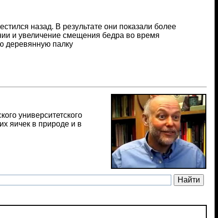
стился назад. В результате они показали более
нии и увеличение смещения бедра во время
ую деревянную палку
кого университетcкого
х яичек в природе и в