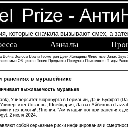
ия, которые сначала вызывают смех, а зате
ресса
Анналы
Про
а
Война
Волосы
Врачи
Геометрия
Дети
Женщины
Животные
Запах
Звук
асекомые
Общество
Пенис
Предметы
Продукты
Психология
Птицы
Разн
и ранениях в муравейнике
еличивает выживаемость муравьев
Frank), Университет Вюрцбурга в Германии, Дэни Буффат (Dany
), Университет Лозанны, Швейцария, Лаззат Айбекова (Lazzat
ауки и технологий, Япония, "Ампутации ног при ранениях 
ogy), 2 июля 2024.
вляют собой серьезные риски инфицирования и смертности