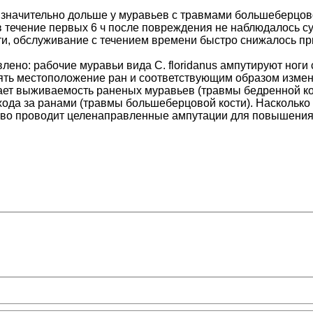
 значительно дольше у муравьев с травмами большеберцовой
я в течение первых 6 ч после повреждения не наблюдалось 
и, обслуживание с течением времени быстро снижалось при
влено: рабочие муравьи вида C. floridanus ампутируют ног
ть местоположение ран и соответствующим образом измен
шает выживаемость раненых муравьев (травмы бедренной кос
ода за ранами (травмы большеберцовой кости). Насколько и
тво проводит целенаправленные ампутации для повышени