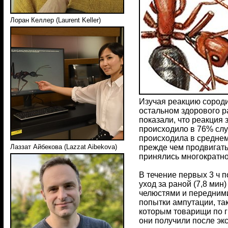
Лоран Келлер (Laurent Keller)
Изучая реакцию сороди
остальном здорового р
показали, что реакция
происходило в 76% слу
происходила в среднем
прежде чем продвигать
Лаззат Айбекова (Lazzat Aibekova)
принялись многократно
В течение первых 3 ч 
уход за раной (7,8 ми
челюстями и передними
попытки ампутации, та
которым товарищи по г
они получили после эк