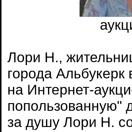
аукц
Лори Н., жительни
города Альбукерк
на Интернет-аукци
попользованную" д
за душу Лори Н. с