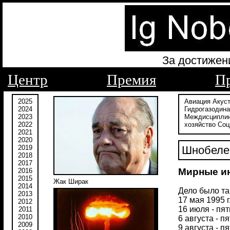
За достижен
Центр
Премия
П
2025
Авиация
Акус
2024
Гидрогазодин
2023
Междисципли
2022
хозяйство
Соц
2021
2020
2019
Шнобеле
2018
2017
Мирные ин
2016
2015
Жак Ширак
2014
Дело было та
2013
17 мая 1995 
2012
16 июля - пя
2011
2010
6 августа - 
2009
9 августа - 