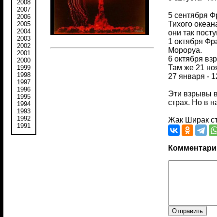
2008
2007
5 сентября Ф
2006
Тихого океан
2005
2004
они так посту
2003
1 октября Фр
2002
Мороруа.
2001
6 октября вз
2000
Там же 21 ноя
1999
1998
27 января - 
1997
1996
Эти взрывы в
1995
страх. Но в 
1994
1993
1992
Жак Ширак ст
1991
Комментари