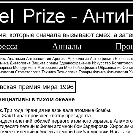
ия, которые сначала вызывают смех, а зате
ресса
Анналы
Про
тика
Анатомия
Антропология
Арктика
Археология
Астрофизика
Безопасн
амика
Диетология
Защита среды
Здравоохранение
Искусство
Когнитолог
нарные
Менеджмент
Метеорология
Мир
Нейрофизика
Образование
Орни
иология
Стоматология
Техника
Технология
Товары
Физика
Физиология
Х
вская премия мира 1996
ициативы в тихом океане
к. Три года Франция не взрывала атомные бомбы.
г. Жак Ширак произнес клятву президента.
тидесятилетний юбилей первого атомного взрыва в Аламого
пятидесятилетний юбилей атомной бомбардировки Хиросимы
пятидесятилетний юбилей атомной бомбардировки Нагасаки.