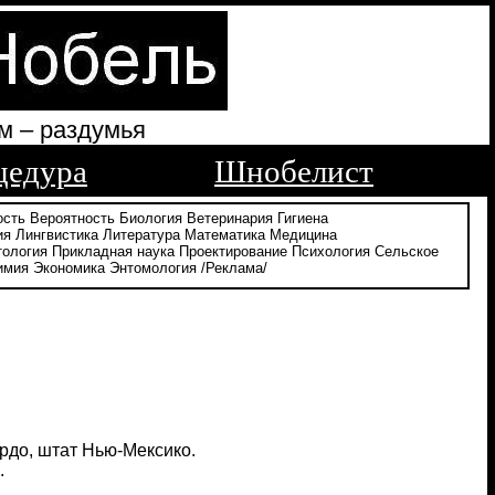
м – раздумья
цедура
Шнобелист
ость
Вероятность
Биология
Ветеринария
Гигиена
ия
Лингвистика
Литература
Математика
Медицина
тология
Прикладная наука
Проектирование
Психология
Сельское
имия
Экономика
Энтомология
/Реклама/
рдо, штат Нью-Мексико.
.