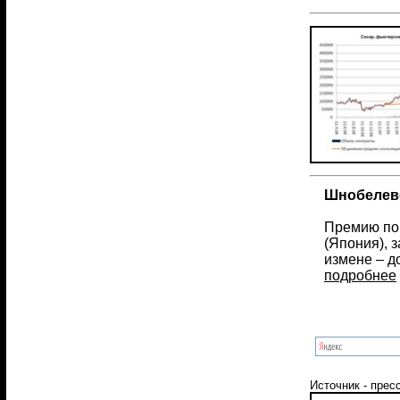
Шнобелевс
Премию по 
(Япония), 
измене – д
подробнее
Источник - прес