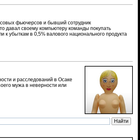
нсовых фьючерсов и бывший сотрудник
 что давал своему компьютеру команды покупать
и к убыткам в 0,5% валового национального продукта
ности и расследований в Осаке
воего мужа в неверности или