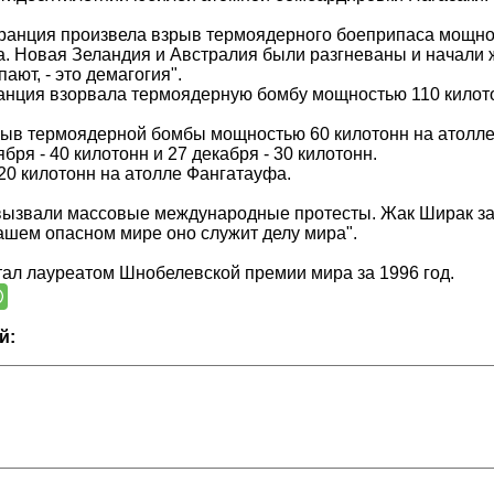
ранция произвела взрыв термоядерного боеприпаса мощнос
а. Новая Зеландия и Австралия были разгневаны и начали 
пают, - это демагогия".
анция взорвала термоядерную бомбу мощностью 110 килот
рыв термоядерной бомбы мощностью 60 килотонн на атолл
бря - 40 килотонн и 27 декабря - 30 килотонн.
120 килотонн на атолле Фангатауфа.
ызвали массовые международные протесты. Жак Ширак зая
нашем опасном мире оно служит делу мира".
ал лауреатом Шнобелевской премии мира за 1996 год.
й: