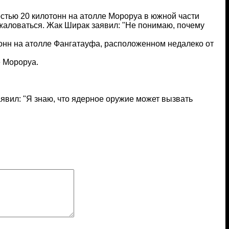
тью 20 килотонн на атолле Мороруа в южной части
жаловаться. Жак Ширак заявил: "Не понимаю, почему
онн на атолле Фангатауфа, расположенном недалеко от
е Мороруа.
вил: "Я знаю, что ядерное оружие может вызвать