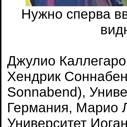
Нужно сперва вв
вид
Джулио Каллегаро (
Хендрик Соннабен
Sonnabend), Униве
Германия, Марио Л
Университет Иога