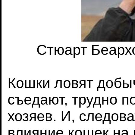
Стюарт Беархо
Кошки ловят добыч
съедают, трудно п
хозяев. И, следова
влияние кошек на