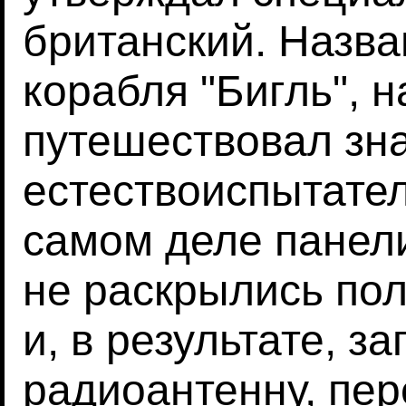
британский. Назва
корабля "Бигль", 
путешествовал зн
естествоиспытател
самом деле панел
не раскрылись по
и, в результате, з
радиоантенну, пе