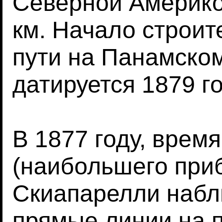
Северной Америко
км. Начало строит
пути на Панамско
датируется 1879 г
В 1877 году, врем
(наибольшего при
Скиапарелли набл
прямые линии на 