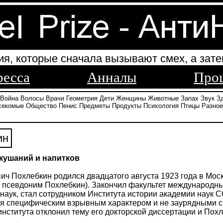
ия, которые сначала вызывают смех, а зате
ресса
Анналы
Про
Война
Волосы
Врачи
Геометрия
Дети
Женщины
Животные
Запах
Звук
З
секомые
Общество
Пенис
Предметы
Продукты
Психология
Птицы
Разное
ин
 кушаний и напитков
ич Похлебкин родился двадцатого августа 1923 года в Мо
псевдоним Похлебкин). Закончил факультет международных
наук, стал сотрудником Института истории академии наук 
я специфическим взрывным характером и не заурядными сп
института отклонил тему его докторской диссертации и Пох