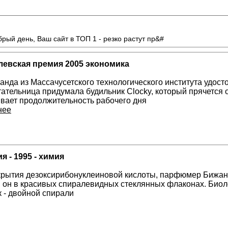
рый день, Ваш сайт в ТОП 1 - резко растут пр&#
евская премия 2005 экономика
анда из Массачусетского технологического института удост
ательница придумала будильник Clocky, который прячется о
вает продолжительность рабочего дня
нее
 - 1995 - химия
ткрытия дезоксирибонуклеиновой кислоты, парфюмер Бижан
 он в красивых спиралевидных стеклянных флаконах. Биол
к - двойной спирали