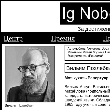
За достижен
Центр
Премия
П
Автомобиль
Алкоголь
Вера
Мужчины
Музей
Музыка
На
Экскременты
/Реклама/
Вильям Похлебк
Моя кухня - Репертуар
Вильям-Август Васильев
Михайлова (подпольный 
кандидата исторических 
шведский языки. Облада
1963 году ученый совет 
Вильям Похлебкин