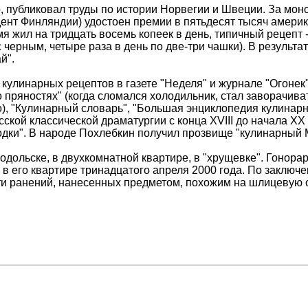
, публиковал труды по истории Норвегии и Швеции. За мон
дент Финляндии) удостоен премии в пятьдесят тысяч америк
 жил на тридцать восемь копеек в день, типичный рецепт -
с черным, четыре раза в день по две-три чашки). В результа
й".
улинарных рецептов в газете "Неделя" и журнале "Огонек".
о пряностях" (когда сломался холодильник, стал заворачива
, "Кулинарный словарь", "Большая энциклопедия кулинарно
сской классической драматургии с конца XVIII до начала XX 
дки". В народе Похлебкин получил прозвище "кулинарный 
дольске, в двухкомнатной квартире, в "хрущевке". Гонора
в его квартире тринадцатого апреля 2000 года. По заключ
ти ранений, нанесенных предметом, похожим на шлицевую от