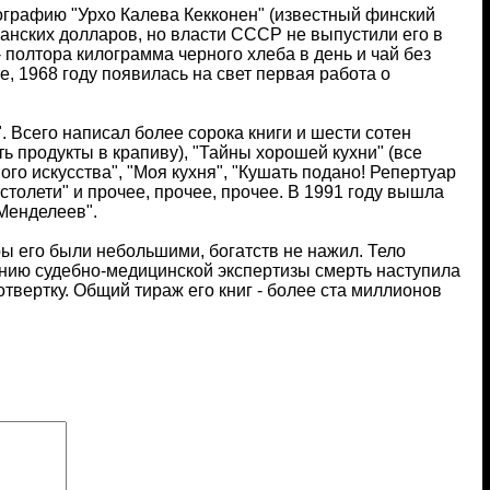
ографию "Урхо Калева Кекконен" (известный финский
анских долларов, но власти СССР не выпустили его в
 полтора килограмма черного хлеба в день и чай без
те, 1968 году появилась на свет первая работа о
 Всего написал более сорока книги и шести сотен
ть продукты в крапиву), "Тайны хорошей кухни" (все
го искусства", "Моя кухня", "Кушать подано! Репертуар
столети" и прочее, прочее, прочее. В 1991 году вышла
Менделеев".
ры его были небольшими, богатств не нажил. Тело
ению судебно-медицинской экспертизы смерть наступила
вертку. Общий тираж его книг - более ста миллионов