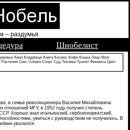
м – раздумья
цедура
Шнобелист
доровье
Кино
Кладбище
Книга
Космос
Кофе
Кошка
Лицо
Мозг
Растения
Секс
Собака
Спорт
Суд
Техника
Туалет
Финансы
Цвет
скве, в семье революционера Василия Михайловича
 отношений МГУ, в 1952 году получил степень
СССР. Хорошо знал итальянский, сербскохорватский,
особностями, ужиться с руководством не получилось. В
лебкин уволился.