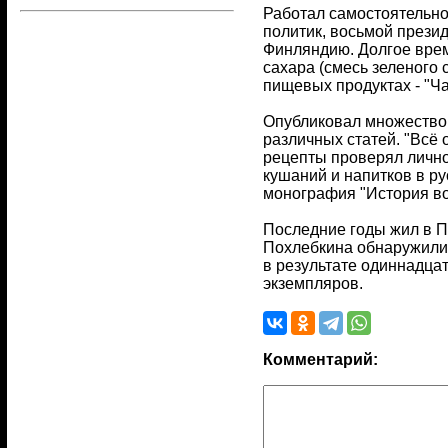
Работал самостоятельно
политик, восьмой прези
Финляндию. Долгое время
сахара (смесь зеленого 
пищевых продуктах - "Ча
Опубликовал множество к
различных статей. "Всё 
рецепты проверял лично)
кушаний и напитков в ру
монография "История во
Последние годы жил в По
Похлебкина обнаружили 
в результате одиннадца
экземпляров.
Комментарий: