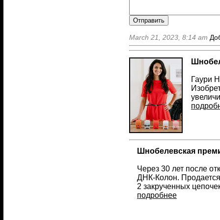
March 21, 2023, 8:14 am
Доб
Шнобел
Гаури Н
Изобрет
увеличи
подроб
Шнобелевская премия
Через 30 лет после о
ДНК-Колон. Продается
2 закрученных цепоче
подробнее