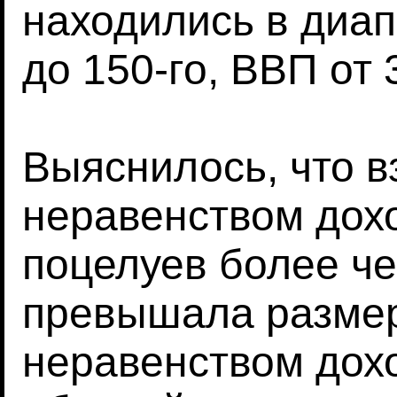
находились в диапа
до 150-го, ВВП от 
Выяснилось, что 
неравенством дохо
поцелуев более че
превышала размер
неравенством дохо