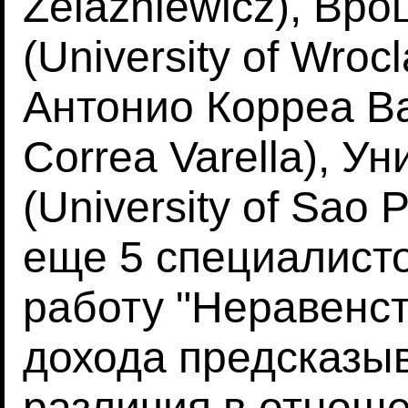
Zelazniewicz), Вр
(University of Wro
Антонио Корреа Ва
Correa Varella), У
(University of Sao 
еще 5 специалист
работу "Неравенс
дохода предсказы
различия в отноше