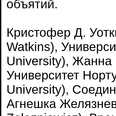
объятий.
Кристофер Д. Уотки
Watkins), Универси
University), Жанна
Университет Норту
University), Соед
Агнешка Желязнев