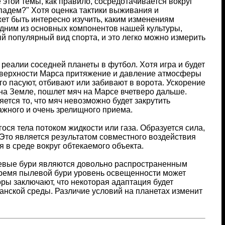
этой темы, как правило, сосредотачивается вокруг
опадем?" Хотя оценка тактики выживания и
ет быть интересно изучить, каким изменениям
Одним из основных компонентов нашей культуры,
ый популярный вид спорта, и это легко можно измерить
реалии соседней планеты в футбол. Хотя игра и будет
поверхности Марса притяжение и давление атмосферы
о пасуют, отбивают или забивают в ворота. Ускорение
и на Земле, пошлет мяч на Марсе вчетверо дальше.
ется то, что мяч невозможно будет закрутить
ажного и очень зрелищного приема.
я тела потоком жидкости или газа. Образуется сила,
Это является результатом совместного воздействия
 в среде вокруг обтекаемого объекта.
левые бури являются довольно распространенным
 время пылевой бури уровень освещенности может
ры заключают, что некоторая адаптация будет
анской среды. Различие условий на планетах изменит