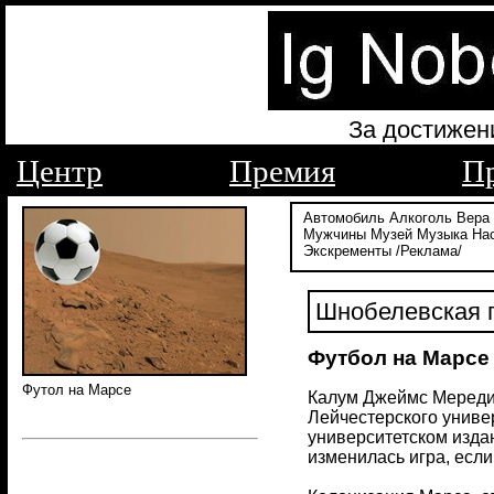
За достижен
Центр
Премия
П
Автомобиль
Алкоголь
Вера
Мужчины
Музей
Музыка
На
Экскременты
/Реклама/
Шнобелевская п
Футбол на Марсе
Футол на Марсе
Калум Джеймс Мередит 
Лейчестерского универс
университетском издан
изменилась игра, есл