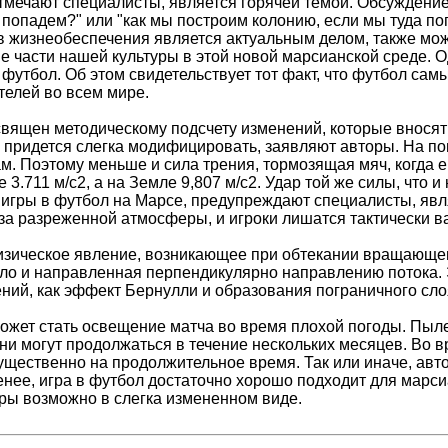
тмечают специалисты, является горячей темой. Обсуждение 
 попадем?" или "как мы построим колонию, если мы туда п
в жизнеобеспечения является актуальным делом, также мож
е части нашей культуры в этой новой марсианской среде. 
футбол. Об этом свидетельствует тот факт, что футбол сам
телей во всем мире.
священ методическому подсчету изменений, которые вносят 
е придется слегка модифицировать, заявляют авторы. На 
. Поэтому меньше и сила трения, тормозящая мяч, когда ег
 3.711 м/с2, а на Земле 9,807 м/с2. Удар той же силы, что 
игры в футбол на Марсе, предупреждают специалисты, явля
-за разреженной атмосферы, и игроки лишатся тактически в
ическое явление, возникающее при обтекании вращающегос
ло и направленная перпендикулярно направлению потока. 
ний, как эффект Бернулли и образования пограничного слоя
ожет стать освещение матча во время плохой погоды. Пы
Они могут продолжаться в течение нескольких месяцев. Во
ущественно на продолжительное время. Так или иначе, авто
енее, игра в футбол достаточно хорошо подходит для марси
гры возможно в слегка измененном виде.