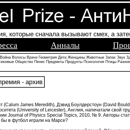
ия, которые сначала вызывают смех, а зате
ресса
Анналы
Про
Война
Волосы
Врачи
Геометрия
Дети
Женщины
Животные
Запах
Звук
З
секомые
Общество
Пенис
Предметы
Продукты
Психология
Птицы
Разное
ремия - архив
(Calum James Meredith), Дэвид Боулдерстоун (David Boulde
итета (University of Leicester), Англия, напечатали свой тру
ии Journal of Physics Special Topics, 2010, № 9. Авторы ст
и бы в футбол играли на Марсе?