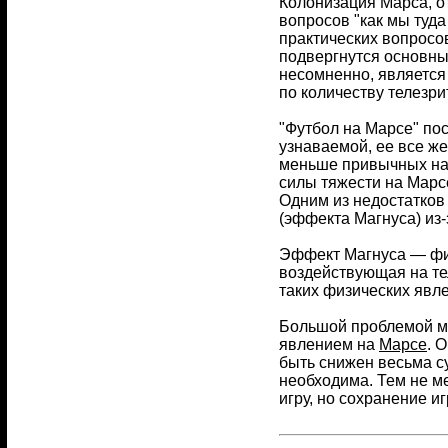
Колонизация Марса, о
вопросов "как мы туда
практических вопросо
подвергнутся основны
несомненно, является 
по количеству телезри
"Футбол на Марсе" по
узнаваемой, ее все ж
меньше привычных нам
силы тяжести на Марсе
Одним из недостатков 
(эффекта Магнуса) из
Эффект Магнуса — физ
воздействующая на те
таких физических явле
Большой проблемой м
явлением на
Марсе
. 
быть снижен весьма с
необходима. Тем не м
игру, но сохранение и