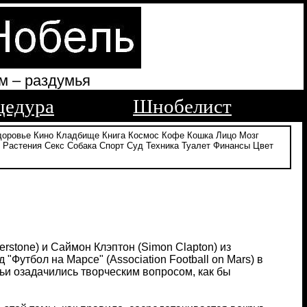
м – раздумья
цедура
Шнобелист
доровье
Кино
Кладбище
Книга
Космос
Кофе
Кошка
Лицо
Мозг
Растения
Секс
Собака
Спорт
Суд
Техника
Туалет
Финансы
Цвет
rstone) и Саймон Клэптон (Simon Clapton) из
д "Футбол на Марсе" (Association Football on Mars) в
атьи озадачились творческим вопросом, как бы