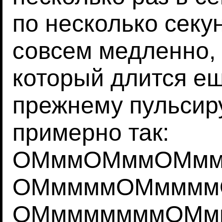
по несколько секу
совсем медленно,
который длится ещ
прежнему пульсиру
примерно так:
ОМммОМммОМмм.
ОМммммОМммммО
ОМмммммммОМмм