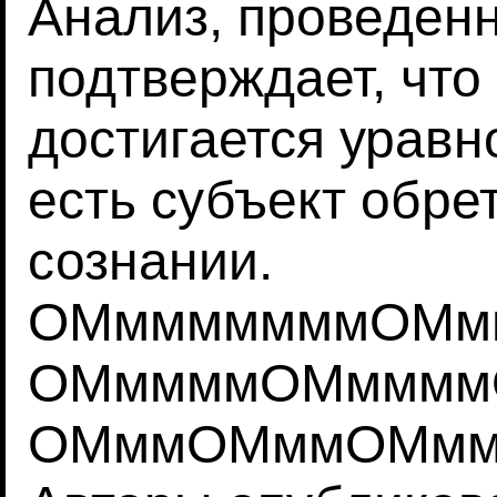
Анализ, проведенн
подтверждает, что
достигается уравн
есть субъект обре
сознании.
ОМмммммммОМмм
ОМммммОМммммО
ОМммОМммОМмм.