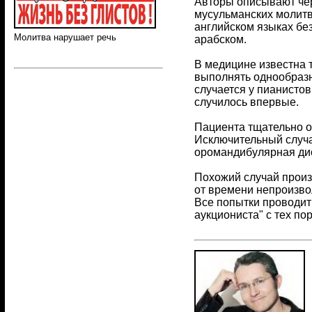
Авторы описывают чер
мусульманских молитв
английском языках бе
Молитва нарушает речь
арабском.
В медицине известна 
выполнять однообразн
случается у пианистов
случилось впервые.
Пациента тщательно о
Исключительный случа
оромандибулярная дист
Похожий случай произ
от времени непроизвол
Все попытки проводить
аукциониста" с тех по