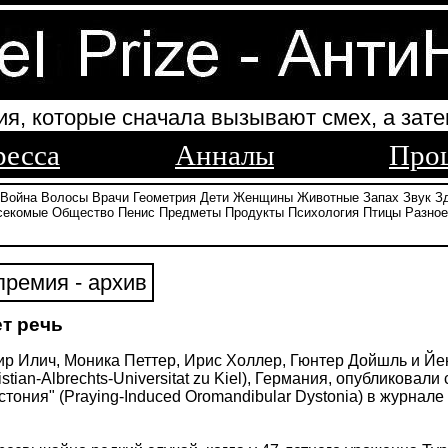
ия, которые сначала вызывают смех, а зате
ресса
Анналы
Про
Война
Волосы
Врачи
Геометрия
Дети
Женщины
Животные
Запах
Звук
З
секомые
Общество
Пенис
Предметы
Продукты
Психология
Птицы
Разное
ремия - архив
т речь
р Илич, Моника Петтер, Ирис Холлер, Гюнтер Дойшль и Йе
istian-Albrechts-Universitat zu Kiel), Германия, опубликова
ония" (Praying-Induced Oromandibular Dystonia) в журнале
.