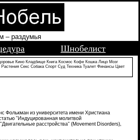
м – раздумья
цедура
Шнобелист
доровье
Кино
Кладбище
Книга
Космос
Кофе
Кошка
Лицо
Мозг
Растения
Секс
Собака
Спорт
Суд
Техника
Туалет
Финансы
Цвет
нс Фолькман из университета имени Христиана
ли статью "Индуцированная молитвой
 "Двигательные расстройства" (Movement Disorders),