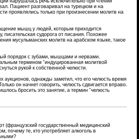
рции нарушалась речь исключительно при чтении
вал. Пациент разговаривал на турецком и на
сти проявлялись только при произнесении молитв на
ращение мышц у людей, которым приходится
, писательская судорога от писания. Похожее
чтения мусульманских молитв на арабском языке, такое
ный порядок с зубами, мышцами и нервами.
кальным термином "индуцированная молитвой
нуться рукой к собственной челюсти.
х аукционов, однажды заметил, что его челюсть время
Только он начнет говорить, челюсть сдвигается вправо.
ишлось бросить это занятие, а термин "челюсть
рт (французский государственный медицинский
м, почему те, кто употребляет алкоголь в
льными?