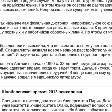
езвычайно редкий случай, когда у 47-летнего уроженца Ту
 на арабском языке. На этом языке он совсем не разговари
з всяких осложнений. Непроизвольные судороги мышц челю
так называемая фокальная дистония, непроизвольное сок
ые и часто повторяющиеся двигательные задачи. К примеру
, у портных и у работников сборочных линий. Но чтобы от 
бследовали и выяснили, что во всем остальном у него пол
й. Специалисты назвали новое нервное расстройство уни
ония". И научили пациента избавлению от судорог - прикос
ошел в Англии в начале 1990-х. 33-летний ведущий аграрны
ьно сдвигает вправо, когда он ведет торги. Дальше - хуже. 
 аукционы заканчивались неудачей. В конце концов ему пр
р навечно вошел в медицинскую литературу.
Шнобелевская премия 2013 психология
Специалисты-исследователи из Университета Париж Дека
университет) и Университета Огайо, поднимают вопрос о то
достаточном количестве, считают себя более соблазните