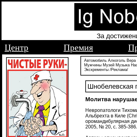
За достижен
Центр
Премия
П
Автомобиль
Алкоголь
Вера
Мужчины
Музей
Музыка
На
Экскременты
/Реклама/
Шнобелевская п
Молитва нарушае
Невропатологи Тихоми
Альбрехта в Киле (Chr
оромандибулярная дист
2005, № 20, с. 385-386