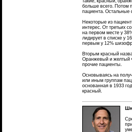
такие, красный, оранж
больше всего. Потом 
пациента. Остальные 
Некоторые из пациент
интерес. От третьих с
на первом месте у 38
лидирует в списке у 
первым у 12% шизофре
Вторым красный назв
Оранжевый и желтый ч
прочие пациенты.
Основываясь на получ
или иным группам пац
основанная в 1933 год
красный.
Шн
Ср
пр
ум