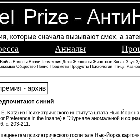
ия, которые сначала вызывают смех, а зате
ресса
Анналы
Про
Война
Волосы
Врачи
Геометрия
Дети
Женщины
Животные
Запах
Звук
З
секомые
Общество
Пенис
Предметы
Продукты
Психология
Птицы
Разное
ремия - архив
едпочитают синий
d E. Katz) из Психиатрического института штата Нью-Йорк 
r Preference in the Insane) в "Журнале аномальной и социал
6, с. 203-211.
 пациентам психиатрического госпиталя Нью-Йорка карточк