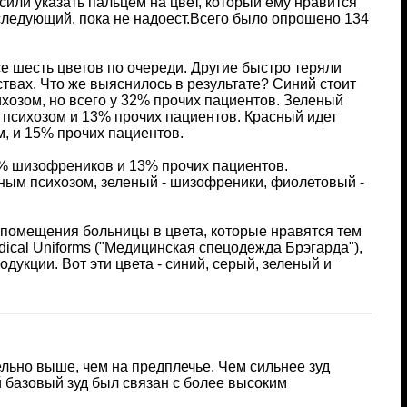
сили указать пальцем на цвет, который ему нравится
 следующий, пока не надоест.Всего было опрошено 134
е шесть цветов по очереди. Другие быстро теряли
ствах. Что же выяснилось в результате? Синий стоит
озом, но всего у 32% прочих пациентов. Зеленый
психозом и 13% прочих пациентов. Красный идет
 и 15% прочих пациентов.
% шизофреников и 13% прочих пациентов.
ым психозом, зеленый - шизофреники, фиолетовый -
помещения больницы в цвета, которые нравятся тем
ical Uniforms ("Медицинская спецодежда Брэгарда"),
дукции. Вот эти цвета - синий, серый, зеленый и
льно выше, чем на предплечье. Чем сильнее зуд
 базовый зуд был связан с более высоким