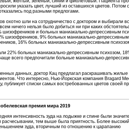
евый, желтый, зеленый, синий и фиолетовый. Пациента про
просили указать цвет, лучший из оставшихся цветов. Потом
отказались под разными предлогами.
ов охотно шли на сотрудничество с доктором и выбирали вс
овсем ничего нельзя было добиться ни при каких обстоятель
% шизофреников и больных маниакально-депрессивным псих
16% шизофреников, 9% больных маниакально-депрессивным 
ников, 16% больных маниакально-депрессивным психозом,
али 22% больных маниакально-депрессивным психозом, 18
аще всего предпочитали больные маниакально-депрессивн
енных данных, доктор Кац предлагал раскрашивать жилые 
иентов. Что интересно, Нью-Йоркская компания Bragard Med
у, публикует списки самых востребованных цветов своей про
обелевская премия мира 2019
едняя интенсивность зуда на лодыжке и спине были значите
и расчесывании, тем выше была приятность. Более высокий
еньшением зуда, вторичным по отношению к царапанию