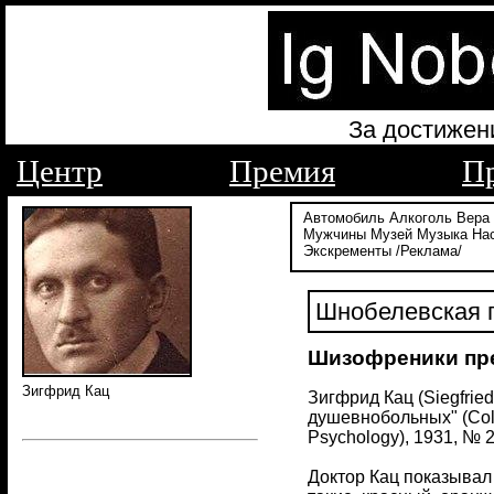
За достижен
Центр
Премия
П
Автомобиль
Алкоголь
Вера
Мужчины
Музей
Музыка
На
Экскременты
/Реклама/
Шнобелевская п
Шизофреники пр
Зигфрид Кац
Зигфрид Кац (Siegfrie
душевнобольных" (Colo
Psychology), 1931, № 2
Доктор Кац показывал