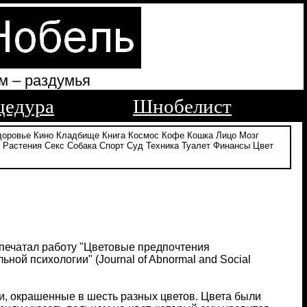
м – раздумья
цедура
Шнобелист
доровье
Кино
Кладбище
Книга
Космос
Кофе
Кошка
Лицо
Мозг
Растения
Секс
Собака
Спорт
Суд
Техника
Туалет
Финансы
Цвет
напечатал работу "Цветовые предпочтения
ьной психологии" (Journal of Abnormal and Social
и, окрашенные в шесть разных цветов. Цвета были