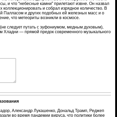
, и что “небесные камни” прилетают извне. Он назвал
их коллекционировать и собрал изрядное количество. В
й Палласом и других подобных ей железных масс и о
ние, что метеориты возникли в космосе.
(не следует путать с эуфониумом, медным духовым),
иум Хладни — прямой предок современного музыкального
азования
адор, Александр Лукашенко, Дональд Трамп, Реджеп
зали во время пандемии вируса, что политики более