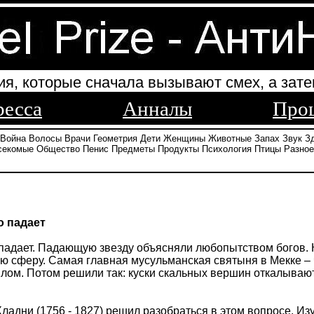
ия, которые сначала вызывают смех, а зате
ресса
Анналы
Про
Война
Волосы
Врачи
Геометрия
Дети
Женщины
Животные
Запах
Звук
З
секомые
Общество
Пенис
Предметы
Продукты
Психология
Птицы
Разное
о падает
 падает. Падающую звезду объясняли любопытством богов. 
ую сферу. Самая главная мусульманская святыня в Мекке 
ом. Потом решили так: куски скальных вершин откалываютс
адни (1756 - 1827) решил разобраться в этом вопросе. Из