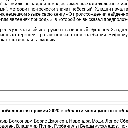
” на землю выпадали твердые каменные или железные массы
и”, метеорит по-гречески значит небесный. Хладни начал 
 на немецком языке свою книгу «О происхождении найденно
этим явлениях природы», в которой он высказал предположе
брел музыкальный инструмент, названный Эуфоном Хладни 
клянных стержней с различной частотой колебаний. Эуфон
 как стеклянная гармоника.
нобелевская премия 2020 в области медицинского обр
аир Болсонару, Борис Джонсон, Нарендра Моди, Лопес Обр
рдоган, Владимир Путин, Гурбангулы Бердымухамедов, пока