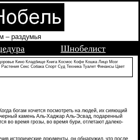
м – раздумья
цедура
Шнобелист
доровье
Кино
Кладбище
Книга
Космос
Кофе
Кошка
Лицо
Мозг
Растения
Секс
Собака
Спорт
Суд
Техника
Туалет
Финансы
Цвет
Когда богам хочется посмотреть на людей, их сияющий
– черный камень Аль-Хаджар Аль-Эсвад, подаренный
я во время грозы, во время бури, отлетают далеко-
учив исторические документы, он обнаружил, что после