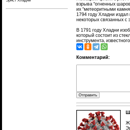
Эрнст Хладни
взрыва “огненных шаров
их “метеоритными камням
1794 году Хладни издал
некоторых связанных с 
В 1791 году Хладни изо
который состоит из сте
инструмента, известного
Комментарий:
Ш
Ж
Э