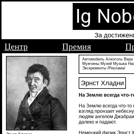
За достижен
Центр
Премия
П
Автомобиль
Алкоголь
Вера
Мужчины
Музей
Музыка
На
Экскременты
/Реклама/
Эрнст Хладни
На Землю всегда что-т
На Землю всегда что-то
взгляд пронзает небесн
людям ангелом Джабраил
далеко и падают.
Немецкий физик Эрнст Хл