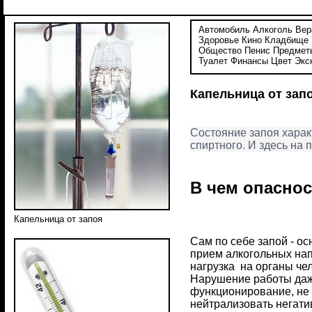
Автомобиль
Алкоголь
Вер
Здоровье
Кино
Кладбище
Общество
Пенис
Предмет
Туалет
Финансы
Цвет
Экс
Капельница от зап
Состояние запоя харак
спиртного. И здесь на
В чем опаснос
Капельница от запоя
Сам по себе запой - о
прием алкогольных нап
нагрузка на органы че
Нарушение работы даже
функционирование, не 
нейтрализовать негати