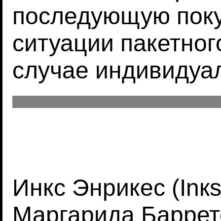
последующую поку
ситуации пакетног
случае индивидуал
Инкс Энрикес (Inкs
Маргарида Баррето