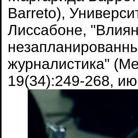
Barreto), Универс
Лиссабоне, "Влия
незапланированны
журналистика" (Med
19(34):249-268, ию