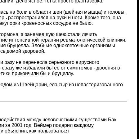
аний. Дело ясное: тетка просто фантазерка.
лась на боли в области шеи (шейная мышца) и головы,
рь распространился на руки и ноги. Кроме того, она
закупорки кровеносных сосудов не было.
гормона, а занемевшую шею стали лечить
ение интенсивной терапии ревматологической клиники.
ерия бруцелла. Злобные одноклеточные организмы
ась домой здоровой.
ни разу не перенесла серьезного вирусного
 сразу же избавили бы ее от симптомов - двоения в
отики прикончили бы и бруцеллу.
родом из Швейцарии, ела сыр из непастеризованного
имодействия между человеческими существами Бак
и за 2001 год. Веймер подарил каждому
и объяснил, как пользоваться