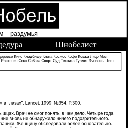
м – раздумья
цедура
Шнобелист
доровье
Кино
Кладбище
Книга
Космос
Кофе
Кошка
Лицо
Мозг
Растения
Секс
Собака
Спорт
Суд
Техника
Туалет
Финансы
Цвет
в глазах". Lancet. 1999. №354. P.300.
шцах. Врач не смог понять, в чем дело. Четыре года
ание вновь не обнаружило ничего подозрительного.
и паники. Женщину обследовали более основательно.