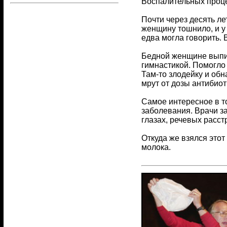
Воспалительных проце
Почти через десять ле
женщину тошнило, и у 
едва могла говорить. 
Бедной женщине выпис
гимнастикой. Помогло
Там-то злодейку и об
мрут от дозы антибиот
Самое интересное в то
заболевания. Врачи за
глазах, речевых расст
Откуда же взялся это
молока.