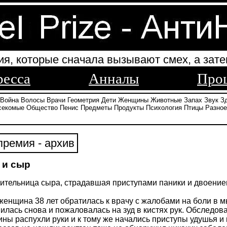
ия, которые сначала вызывают смех, а зате
ресса
Анналы
Про
Война
Волосы
Врачи
Геометрия
Дети
Женщины
Животные
Запах
Звук
З
секомые
Общество
Пенис
Предметы
Продукты
Психология
Птицы
Разное
ремия - архив
 и сыр
бительница сыра, страдавшая приступами паники и двоением 
енщина 38 лет обратилась к врачу с жалобами на боли в мы
илась снова и пожаловалась на зуд в кистях рук. Обследов
ины распухли руки и к тому же начались приступы удушья 