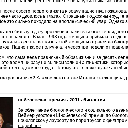
ссов не нашли; рентген тоже не обнаружил никаких заболев
т после своего первого визита к врачу пациентка пожалова
нее часто двоилось в глазах. Страшный подкожный зуд тепе
Все это сильно походило на апоплексический удар. Однако 
али обильную дозу противовоспалительного стероидного 
 это ненадолго. В мае 1998 года женщина прибыла в отдел
наружили - десять лет жизнь этой женщины отравляла бакт
иков. Пациентка ее получила, и через три недели отправил
м, что дама вела правильный образ жизни и за десять лет 
 это время ни разу не выписывали ей антибиотики, которые
ройств и подкожного зуда. Потому что в этом случае антиби
т микроорганизм? Каждое лето на юге Италии эта женщина, 
нобелевская премия - 2001 - биология
За облегчение биологического и социального вза
Веймер удостоен Шнобелевской премии по биологи
нобелевскому лауреату по паре трусов с фильтром 
подробнее