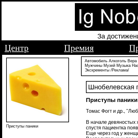
За достижен
Центр
Премия
П
Автомобиль
Алкоголь
Вера
Мужчины
Музей
Музыка
На
Экскременты
/Реклама/
Шнобелевская п
Приступы паники
Томас Фогт и др., "Лю
В начале девяностых ж
Приступы паники
спустя пациентка появ
Еще через год у женщ