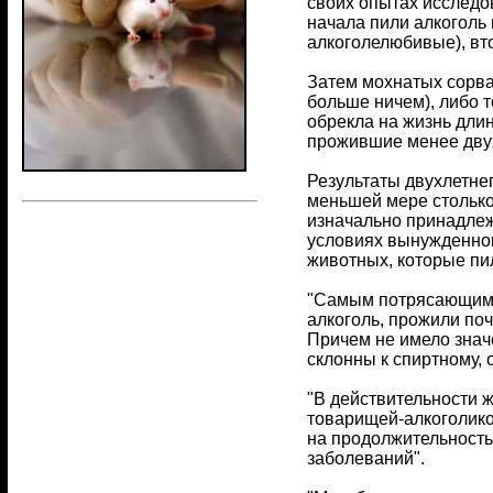
своих опытах исследов
начала пили алкоголь 
алкоголелюбивые), вт
Затем мохнатых сорва
больше ничем), либо т
обрекла на жизнь дли
прожившие менее двух
Результаты двухлетне
меньшей мере столько
изначально принадлежа
условиях вынужденног
животных, которые пил
"Самым потрясающими 
алкоголь, прожили по
Причем не имело знач
склонны к спиртному, 
"В действительности ж
товарищей-алкоголико
на продолжительность
заболеваний".