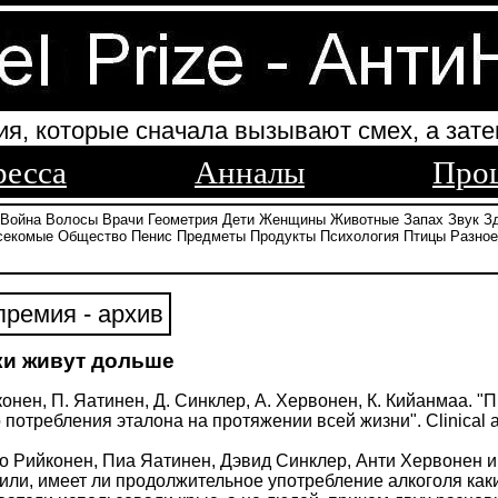
ия, которые сначала вызывают смех, а зате
ресса
Анналы
Про
Война
Волосы
Врачи
Геометрия
Дети
Женщины
Животные
Запах
Звук
З
секомые
Общество
Пенис
Предметы
Продукты
Психология
Птицы
Разное
ремия - архив
и живут дольше
онен, П. Яатинен, Д. Синклер, А. Хервонен, К. Кийанмаа. 
потребления эталона на протяжении всей жизни". Clinical a
 Рийконен, Пиа Яатинен, Дэвид Синклер, Анти Хервонен и
или, имеет ли продолжительное употребление алкоголя ка