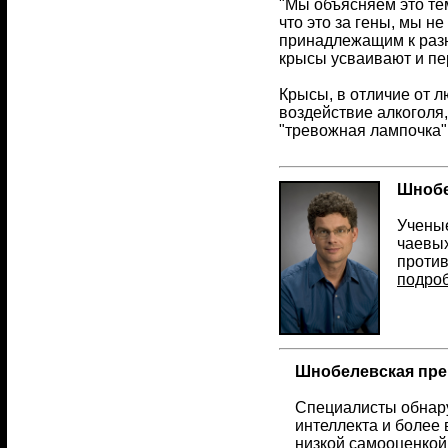
"Мы объясняем это те
что это за гены, мы н
принадлежащим к разны
крысы усваивают и пер
Крысы, в отличие от л
воздействие алкоголя,
"тревожная лампочка"
Шнобе
Ученые
чаевых
против
подро
Шнобелевская пре
Специалисты обнару
интеллекта и более
низкой самооценкой