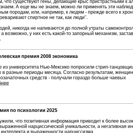
м, что существуют гены, делающие крыс пристрастными к 
е знаем. А еще мы не знаем, можно ли применять эти наблю
м породам, или, например, к людям - прежде всего к хрон
еваривают спиртное не так, как люди".
юдей, никогда не напиваются до полной утраты самоконтрол
 а возможно, у них есть какой-то запорный механизм, заста
.
левская премия 2008 экономика
 из университета Нью-Мексико попросили стрип-танцовщиц
 в разные периоды месяца. Согласно результатам, женщин
озачаточных средств - получали гораздо больше чаевых
бнее
мия по психологии 2025
жили, что позитивная информация приводит к более высок
 выраженной нарциссической уникальности, а негативная и
 интеллекта и выраженности нарциссизма