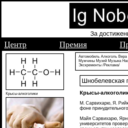
За достижен
Центр
Премия
П
Автомобиль
Алкоголь
Вера
Мужчины
Музей
Музыка
На
Экскременты
/Реклама/
Шнобелевская п
Крысы-алкоголик
Крысы-алкоголики
М. Сарвихарю, Я. Рийк
фоне принудительного 
Майя Сарвихарю, Ярно
университетов провер