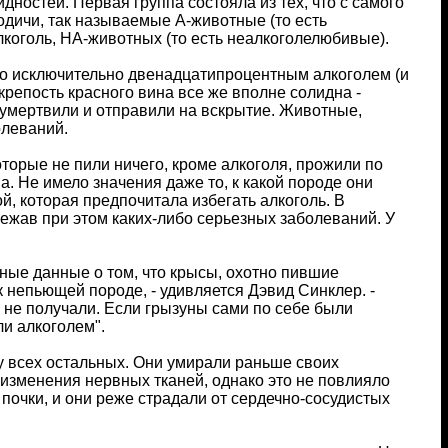
дностей. Первая группа состояла из тех, что с самого
одичи, так называемые А-животные (то есть
коголь, НА-животных (то есть неалкоголелюбивые).
бо исключительно двенадцатипроцентным алкоголем (и
крепость красного вина все же вполне солидна -
 умертвили и отправили на вскрытие. Животные,
олеваний.
торые не пили ничего, кроме алкоголя, прожили по
. Не имело значения даже то, к какой породе они
ой, которая предпочитала избегать алкоголь. В
ежав при этом каких-либо серьезных заболеваний. У
ые данные о том, что крысы, охотно пившие
 непьющей породе, - удивляется Дэвид Синклер. -
 не получали. Если грызуны сами по себе были
ли алкоголем".
 у всех остальных. Они умирали раньше своих
 изменения нервных тканей, однако это не повлияло
почки, и они реже страдали от сердечно-сосудистых