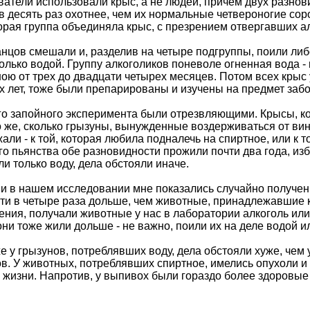
атели использовали крыс, а не людей, причем двух разнови
в десять раз охотнее, чем их нормальные четвероногие сор
орая группа объединяла крыс, с презрением отвергавших ал
нцов смешали и, разделив на четыре подгруппы, поили ли
олько водой. Группу алкоголиков поневоле огненная вода - 
ною от трех до двадцати четырех месяцев. Потом всех крыс
 лет, тоже были препарированы и изучены на предмет заб
го запойного эксперимента были отрезвляющими. Крысы, ко
 же, сколько грызуны, вынужденные воздерживаться от вина
ли - к той, которая любила подналечь на спиртное, или к т
о пьянства обе разновидности прожили почти два года, изб
и только воду, дела обстояли иначе.
в нашем исследовании мне показались случайно полученн
чти в четыре раза дольше, чем животные, принадлежавшие к
ения, получали животные у нас в лаборатории алкоголь или
они тоже жили дольше - не важно, поили их на деле водой и
е у грызунов, потреблявших воду, дела обстояли хуже, чем
в. У животных, потреблявших спиртное, имелись опухоли и
 жизни. Напротив, у выпивох были гораздо более здоровые 