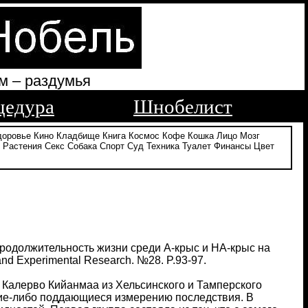
м – раздумья
цедура
Шнобелист
доровье
Кино
Кладбище
Книга
Космос
Кофе
Кошка
Лицо
Мозг
Растения
Секс
Собака
Спорт
Суд
Техника
Туалет
Финансы
Цвет
"Продолжительность жизни среди А-крыс и НА-крыс на
nd Experimental Research. №28. P.93-97.
 Калерво Кийанмаа из Хельсинского и Тамперского
кие-либо поддающиеся измерению последствия. В