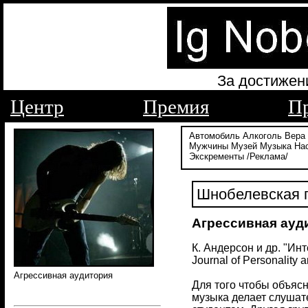
За достижен
Центр
Премия
П
Автомобиль
Алкоголь
Вера
Мужчины
Музей
Музыка
На
Экскременты
/Реклама/
Шнобелевская п
Агрессивная ауд
К. Андерсон и др. "И
Journal of Personality 
Агрессивная аудитория
Для того чтобы объяс
музыка делает слушат