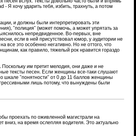
х песен вслух. Тексты довольно часто были и впрямь
ead - Я хочу ударить тебя, избить, трахнуть, а потом
ции, и должны были интерпретировать эти
ия), "полиция" (может помочь, а может упрятать за
 Выяснилось непредвиденное. Во-первых, вне
есни, если в ней присутствовал юмор, у аудитории не
 все это особенно негативно. Но не оттого, что
енщинам, как правило, тяжелый рок нравится гораздо
 Поскольку им претит мелодия, они даже и не
ные тексты песен. Если женщины все-таки слушают
о шкале "понятности" от 0 до 11 баллов женщины
и агрессивными лишь потому, что вынуждены были
тобы проехать по оживленной магистрали на
т вниз, на время ослепляя водителя. Это актуально