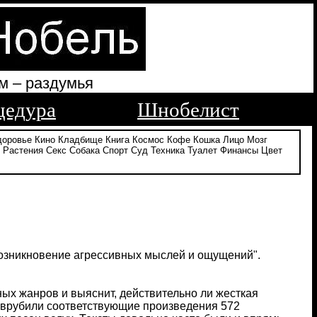
м – раздумья
цедура
Шнобелист
доровье
Кино
Кладбище
Книга
Космос
Кофе
Кошка
Лицо
Мозг
Растения
Секс
Собака
Спорт
Суд
Техника
Туалет
Финансы
Цвет
 возникновение агрессивных мыслей и ощущений".
ых жанров и выяснит, действительно ли жесткая
у врубили соответствующие произведения 572