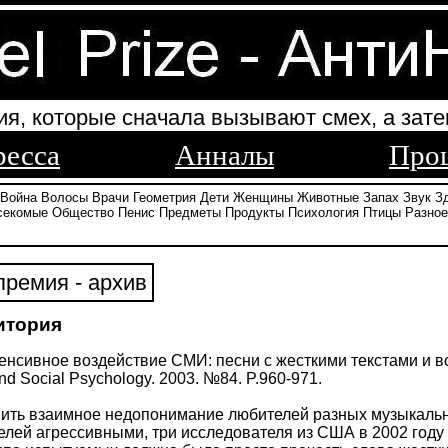
ия, которые сначала вызывают смех, а зате
ресса
Анналы
Про
Война
Волосы
Врачи
Геометрия
Дети
Женщины
Животные
Запах
Звук
З
секомые
Общество
Пенис
Предметы
Продукты
Психология
Птицы
Разное
ремия - архив
итория
нтенсивное воздействие СМИ: песни с жесткими текстами и
and Social Psychology. 2003. №84. P.960-971.
нить взаимное недопонимание любителей разных музыкальн
елей агрессивными, три исследователя из США в 2002 год