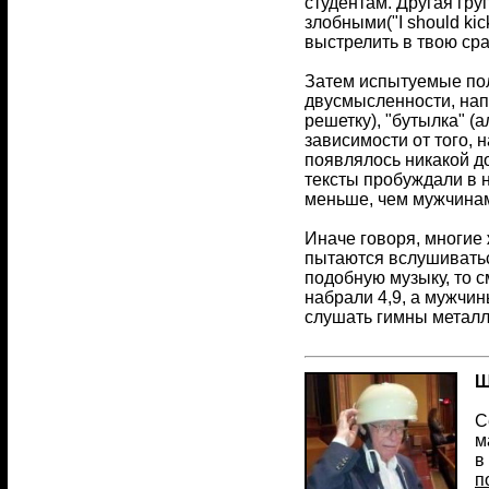
студентам. Другая гр
злобными("I should kick
выстрелить в твою сра
Затем испытуемые пол
двусмысленности, напр
решетку), "бутылка" (
зависимости от того, 
появлялось никакой до
тексты пробуждали в н
меньше, чем мужчинам
Иначе говоря, многие
пытаются вслушиватьс
подобную музыку, то 
набрали 4,9, а мужчин
слушать гимны металл
Ш
С
м
в
п