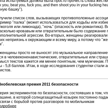
уппа испытуемых должна была просто прочесть слова жестки
 you, beat you, fuck you, and then shoot you in your fucking h
ную башку").
учили список слов, вызывающих противоположные ассоциа
имер "палка" (может использоваться для ходьбы или избиен
алкоголя или лимонада), "ночь" (опасность или романтика).
насколько кровавым или отвратительным было содержание п
полнительной агрессии. Во-вторых, женщины реагировали на
их неприязнь к окружающим и всему миру, а потому что "ж
".
 женщины просто не выносят это музыкальное направление.
я в человеконенавистнические, отвратительные или страш
смысл текстов кажется им менее понятным, чем мужчинам. П
ы - 5,8 баллов. Итак, в ходе исследования студентки стал
истов.
нобелевская премия 2011 безопасности
ерия экспериментов по безопасности, состоявших в том, ч
ашине, в которой солнцезащитный козырек постоянно падае
 связи с борьбой против разговоров по мобильникам
одробнее