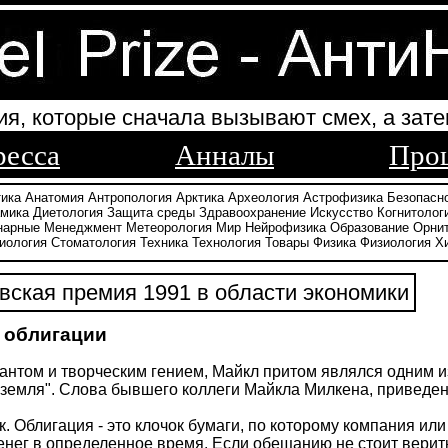
ия, которые сначала вызывают смех, а зате
ресса
Анналы
Про
тика
Анатомия
Антропология
Арктика
Археология
Астрофизика
Безопасн
амика
Диетология
Защита среды
Здравоохранение
Искусство
Когнитолог
нарные
Менеджмент
Метеорология
Мир
Нейрофизика
Образование
Орни
иология
Стоматология
Техника
Технология
Товары
Физика
Физиология
Х
ская премия 1991 в области экономики
 облигации
антом и творческим гением, Майкл притом являлся одним 
 земля". Слова бывшего коллеги Майкла Милкена, приведен
к. Облигация - это клочок бумаги, по которому компания и
енег в определенное время. Если обещанию не стоит вери