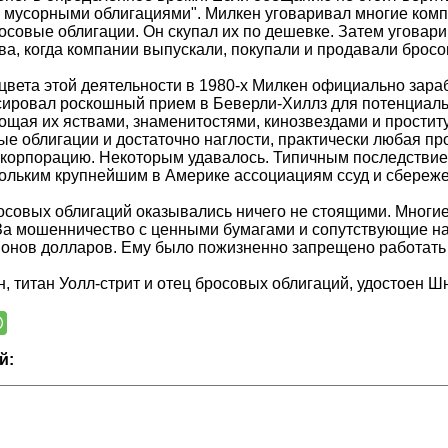
 мусорными облигациями". Милкен уговаривал многие ком
осовые облигации. Он скупал их по дешевке. Затем уговари
ва, когда компании выпускали, покупали и продавали бросо
цвета этой деятельности в 1980-х Милкен официально зара
сировал роскошный прием в Беверли-Хиллз для потенциаль
гощая их яствами, знаменитостями, кинозвездами и простит
е облигации и достаточно наглости, практически любая пр
корпорацию. Некоторым удавалось. Типичным последствие
ольким крупнейшим в Америке ассоциациям ссуд и сбережен
осовых облигаций оказывались ничего не стоящими. Многи
За мошенничество с ценными бумагами и сопутствующие н
онов долларов. Ему было пожизненно запрещено работать 
, титан Уолл-стрит и отец бросовых облигаций, удостоен Ш
й: