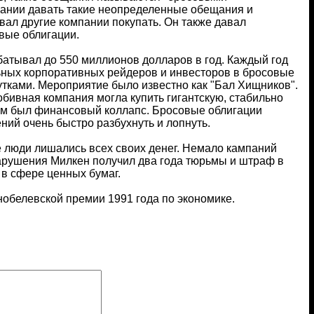
пании давать такие неопределенные обещания и
вал другие компании покупать. Он также давал
вые облигации.
батывал до 550 миллионов долларов в год. Каждый год
ных корпоративных рейдеров и инвесторов в бросовые
утками. Мероприятие было известно как "Бал Хищников".
обивная компания могла купить гигантскую, стабильно
м был финансовый коллапс. Бросовые облигации
ий очень быстро разбухнуть и лопнуть.
е люди лишались всех своих денег. Немало кампаний
арушения Милкен получил два года тюрьмы и штраф в
в сфере ценных бумаг.
нобелевской премии 1991 года по экономике.