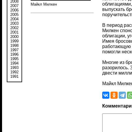
2008
облигациями,
Майкл Милкен
2007
выпускать бр
2006
поручительст
2005
2004
2003
В период рас
2002
Милкен спон
2001
облигации, у
2000
Имея бросовы
1999
1998
работающую 
1997
помогли неск
1996
1995
Многие из бр
1994
разорилось. 
1993
1992
двести милли
1991
Майкл Милкен
Комментари