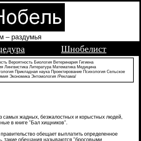
м – раздумья
цедура
Шнобелист
ость
Вероятность
Биология
Ветеринария
Гигиена
ия
Лингвистика
Литература
Математика
Медицина
тология
Прикладная наука
Проектирование
Психология
Сельское
имия
Экономика
Энтомология
/Реклама/
из самых жадных, безжалостных и корыстных людей,
ные в книге "Бал хищников".
ли правительство обещает выплатить определенное
ть, такие обещания называются "бросовыми