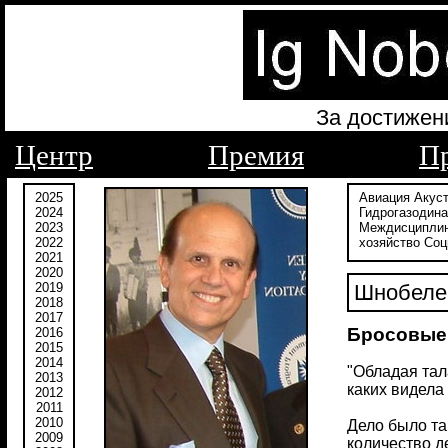
За достижен
Центр
Премия
П
2025
Авиация
Акус
2024
Гидрогазодин
2023
Междисципли
2022
хозяйство
Соц
2021
2020
2019
Шнобелев
2018
2017
Бросовые
2016
2015
2014
"Обладая тал
2013
каких видела
2012
2011
2010
Дело было та
2009
количество д