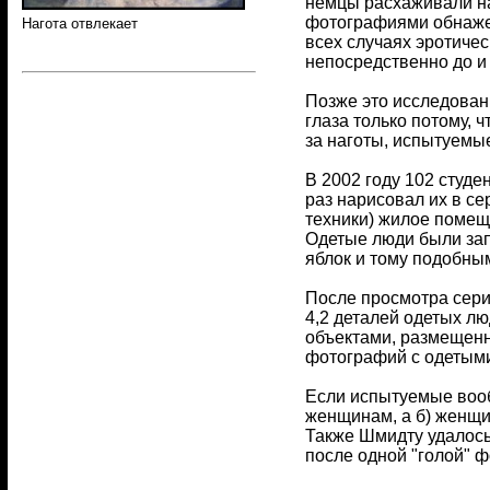
немцы расхаживали н
фотографиями обнаже
Нагота отвлекает
всех случаях эротиче
непосредственно до и
Позже это исследован
глаза только потому, 
за наготы, испытуемы
В 2002 году 102 студе
раз нарисовал их в с
техники) жилое помещ
Одетые люди были запе
яблок и тому подобны
После просмотра сери
4,2 деталей одетых лю
объектами, размещенн
фотографий с одетыми
Если испытуемые вооб
женщинам, а б) женщи
Также Шмидту удалось
после одной "голой" 