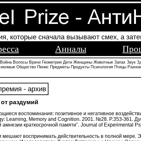
ия, которые сначала вызывают смех, а зате
ресса
Анналы
Про
Война
Волосы
Врачи
Геометрия
Дети
Женщины
Животные
Запах
Звук
З
секомые
Общество
Пенис
Предметы
Продукты
Психология
Птицы
Разное
ремия - архив
 от раздумий
щиеся воспоминания: позитивное и негативное воздействие
gy: Learning, Memory and Cognition. 2001. №28. P.353-361.
мнезии краткосрочной памяти". Journal of Experimental Psy
мешают воспринимать действительность в полной мере. Это