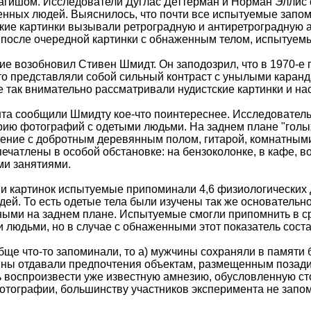
агишом. Исследователи Дуглас Деттерман и Норман Эллис
нных людей. Выяснилось, что почти все испытуемые запо
ские картинки вызывали ретроградную и антиретроградную
 после очередной картинки с обнаженным телом, испытуем
ие возобновил Стивен Шмидт. Он заподозрил, что в 1970-е 
что представляли собой сильный контраст с унылыми каранда
е так внимательно рассматривали нудистские картинки и на
нта сообщили Шмидту кое-что поинтереснее. Исследователь
ерию фотографий с одетыми людьми. На заднем плане "голы
ение с добротным деревянным полом, гитарой, комнатным
чатлены в особой обстановке: на бензоколонке, в кафе, в
ми занятиями.
и картинок испытуемые припоминали 4,6 физиологических д
дей. То есть одетые тела были изучены так же основательно
ыми на заднем плане. Испытуемые смогли припомнить в с
 людьми, но в случае с обнаженными этот показатель соста
ще что-то запоминали, то а) мужчины сохраняли в памят
ны отдавали предпочтения объектам, размещенным позади
 воспроизвести уже известную амнезию, обусловленную сто
фотографии, большинству участников эксперимента не запо