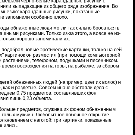
 смешали черно-белые карандашные рисунки с
мнили выпадающие из общего ряда изображения. Во
 амнезию: карандашные рисунки, показанные
ые запомнили особенно плохо.
годы обнаженные люди могли так сильно бросаться в
шными рисунками. Только из-за этого, а вовсе не из-
столько хорошо запоминали их.
 подобрал новые эротические картинки, только на сей
х" картинок он разместил (при помощи компьютерной
и растениями, телефоном, подушками и песенником.
о время восхождения на горы, на рыбалке, за сбором
етей обнаженных людей (например, цвет их волос) и
, как и раздетые. Совсем иначе обстояли дела с
реднем 0,75 предметов, составлявших фон
вил лишь 0,23 объекта.
и больше предметов, служивших фоном обнаженным
 голых мужчин. Любопытное побочное открытие.
лкновением с наготой: три картинки, показанные
мнились.