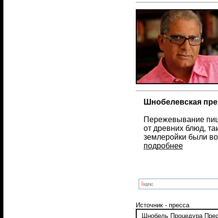
Шнобелевская пре
Пережевывание пищи
от древних блюд, та
землеройки были вос
подробнее
Источник - пресса
Шнобель
Процедура
Пре