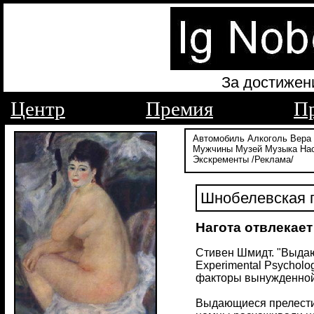
За достижен
Центр
Премия
П
Автомобиль
Алкоголь
Вера
Мужчины
Музей
Музыка
На
Экскременты
/Реклама/
Шнобелевская п
Нагота отвлекает
Стивен Шмидт. "Выдаю
Experimental Psycholo
факторы вынужденной а
Выдающиеся прелести 