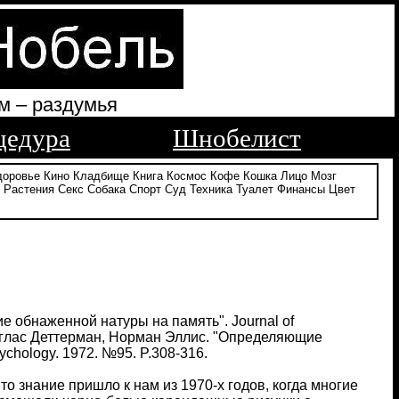
м – раздумья
цедура
Шнобелист
доровье
Кино
Кладбище
Книга
Космос
Кофе
Кошка
Лицо
Мозг
Растения
Секс
Собака
Спорт
Суд
Техника
Туалет
Финансы
Цвет
 обнаженной натуры на память". Journal of
 Дуглас Деттерман, Норман Эллис. "Определяющие
chology. 1972. №95. P.308-316.
 знание пришло к нам из 1970-х годов, когда многие