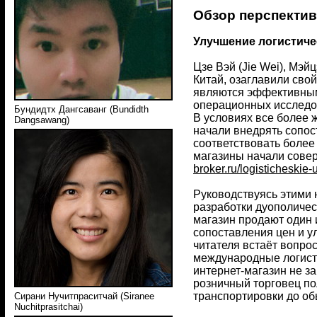
Обзор перспектив
Улучшение логистиче
Цзе Вэй (Jie Wei), Мэй
Китай, озаглавили свой
являются эффективным
операционных исследова
Бундидтх Дангсаванг (Bundidth
В условиях все более
Dangsawang)
начали внедрять сопос
соответствовать более 
магазины начали совер
broker.ru/logisticheskie-u
Руководствуясь этими 
разработки дуополичес
магазин продают один 
сопоставления цен и у
читателя встаёт вопрос
международные логисти
интернет-магазин не з
розничный торговец пол
транспортировки до об
Сирани Нучитпраситчай (Siranee
Nuchitprasitchai)