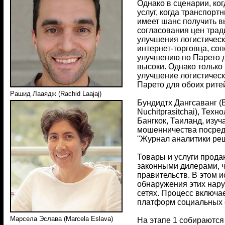
Однако в сценарии, ко
услуг, когда транспор
имеет шанс получить в
согласования цен трад
улучшения логистическ
интернет-торговца, со
улучшению по Парето д
высоки. Однако только
улучшение логистическ
Парето для обоих рите
Рашид Лааядж (Rachid Laajaj)
Бундидтх Дангсаванг (
Nuchitprasitchai), Тех
Бангкок, Таиланд, изу
мошенничества посредс
"Журнал аналитики реше
Товары и услуги прода
законными дилерами, ч
правительств. В этом 
обнаружения этих нар
сетях. Процесс включае
платформ социальных сет
Марсела Эслава (Marcela Eslava)
На этапе 1 собираются