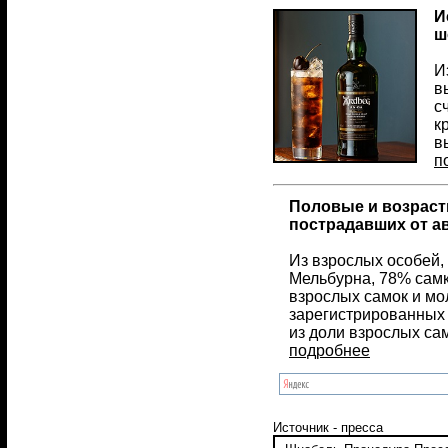
И
ш
И
в
с
к
в
п
Половые и возраст
пострадавших от а
Из взрослых особей,
Мельбурна, 78% самк
взрослых самок и мо
зарегистрированных 
из доли взрослых са
подробнее
Источник - пресса