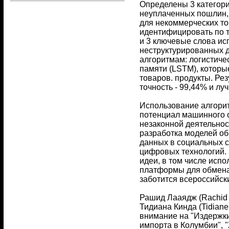
Определены 3 категори
неуплаченных пошлин, 
для некоммерческих то
идентифицировать по т
и 3 ключевые слова ис
неструктурированных д
алгоритмам: логистиче
памяти (LSTM), которы
товаров. продукты. Ре
точность - 99,44% и лу
Использование алгорит
потенциал машинного о
незаконной деятельнос
разработка моделей о
данных в социальных 
цифровых технологий.
идеи, в том числе исп
платформы для обмена
заботится всероссийск
Рашид Лааядж (Rachid L
Тидиана Кинда (Tidian
внимание на "Издержк
импорта в Колумбии", "