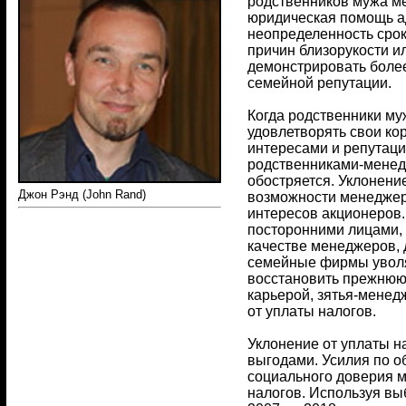
родственников мужа ме
юридическая помощь ад
неопределенность срок
причин близорукости и
демонстрировать более
семейной репутации.
Когда родственники му
удовлетворять свои к
интересами и репутаци
родственниками-менед
обостряется. Уклонени
Джон Рэнд (John Rand)
возможности менеджеро
интересов акционеров
посторонними лицами, 
качестве менеджеров, 
семейные фирмы уволя
восстановить прежнюю 
карьерой, зятья-менед
от уплаты налогов.
Уклонение от уплаты н
выгодами. Усилия по о
социального доверия м
налогов. Используя вы