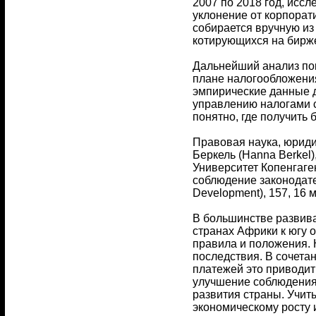
2007 по 2018 год, исс
уклонение от корпорат
собирается вручную из
котирующихся на бирж
Дальнейший анализ пок
плане налогообложения
эмпирические данные д
управлению налогами с
понятно, где получить
Правовая наука, юриди
Беркель (Hanna Berkel)
Университет Копенгаге
соблюдение законодате
Development), 157, 16 м
В большинстве развива
странах Африки к югу
правила и положения.
последствия. В сочет
платежей это приводит
улучшение соблюдения 
развития страны. Учит
экономическому росту 