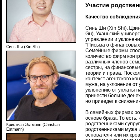
Участие родствен
Качество соблюдения
Синь Ши (Xin Shi), Цзи
Gu), Уханьский универс
управлении и уклонени
"Письма о финансовых и
Синь Ши (Xin Shi)
Семейные фирмы спосо
количество фирм контр
различных членов семьи
сестры, на финансовые
теории и права. Поско
контекст агентского к
мужа, на уклонение от
уклонению от уплаты н
принести больше денеж
но приведет к снижени
В семейных фирмах ро
основе брака. То есть,
родственниками супруг
Кристиан Эстманн (Christian
родственниками мужа и
Estmann)
основатели или их кров