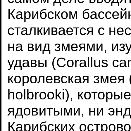
Карибском бассейн
сталкивается с н
на вид змеями, и
удавы (Corallus ca
королевская змея (
holbrooki), которы
ядовитыми, ни эн
Карибских остров