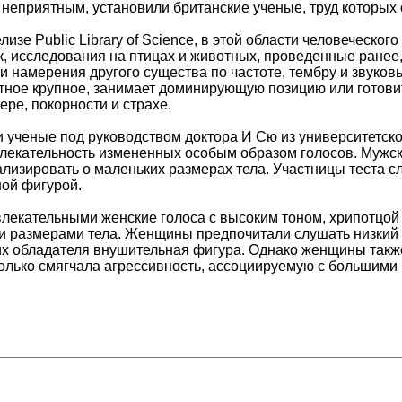
 неприятным, установили британские ученые, труд которы
елизе Public Library of Science, в этой области человеческ
к, исследования на птицах и животных, проведенные ранее
 и намерения другого существа по частоте, тембру и звуко
отное крупное, занимает доминирующую позицию или готовит
ре, покорности и страхе.
 ученые под руководством доктора И Сю из университетс
екательность измененных особым образом голосов. Мужска
ализировать о маленьких размерах тела. Участницы теста с
ной фигурой.
екательными женские голоса с высоким тоном, хрипотцой
 размерами тела. Женщины предпочитали слушать низкий т
их обладателя внушительная фигура. Однако женщины такж
колько смягчала агрессивность, ассоциируемую с большими