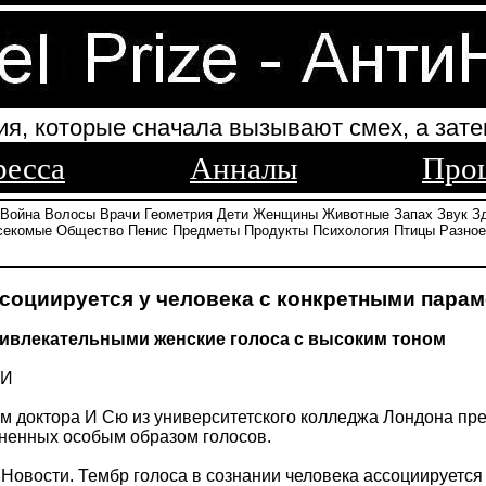
ия, которые сначала вызывают смех, а зате
ресса
Анналы
Про
Война
Волосы
Врачи
Геометрия
Дети
Женщины
Животные
Запах
Звук
З
секомые
Общество
Пенис
Предметы
Продукты
Психология
Птицы
Разное
социируется у человека с конкретными парам
ивлекательными женские голоса с высоким тоном
ТИ
м доктора И Сю из университетского колледжа Лондона п
ненных особым образом голосов.
овости. Тембр голоса в сознании человека ассоциируется 