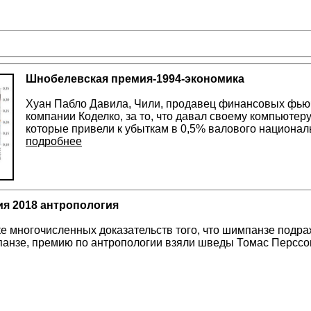
Шнобелевская премия-1994-экономика
Хуан Пабло Давила, Чили, продавец финансовых фью
компании Коделко, за то, что давал своему компьютер
которые привели к убыткам в 0,5% валового национал
подробнее
я 2018 антропология
ке многочисленных доказательств того, что шимпанзе подра
нзе, премию по антропологии взяли шведы Томас Перссон