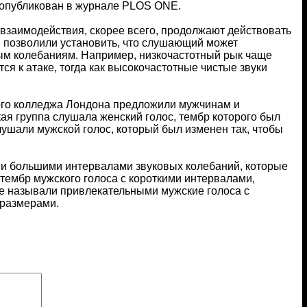
х опубликован в журнале PLOS ONE.
ого взаимодействия, скорее всего, продолжают действовать
, позволили установить, что слушающий может
вым колебаниям. Например, низкочастотный рык чаще
ся к атаке, тогда как высокочастотные чистые звуки
кого колледжа Лондона предложили мужчинам и
я группа слушала женский голос, тембр которого был
лушали мужской голос, который был изменен так, чтобы
 и большими интервалами звуковых колебаний, которые
ембр мужского голоса с короткими интервалами,
е называли привлекательными мужские голоса с
 размерами.