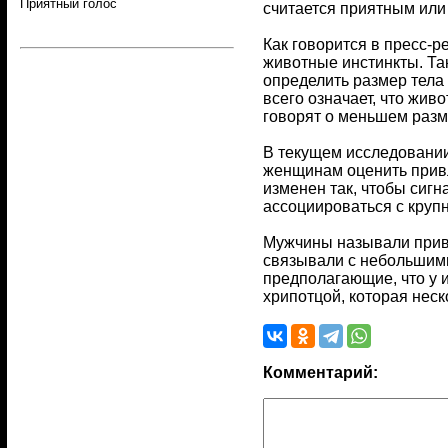
Приятный голос
считается приятным или
Как говорится в пресс-р
животные инстинкты. Та
определить размер тела
всего означает, что жив
говорят о меньшем разме
В текущем исследовании
женщинам оценить привл
изменен так, чтобы сигн
ассоциироваться с круп
Мужчины называли привл
связывали с небольшими
предполагающие, что у 
хрипотцой, которая нес
Комментарий: