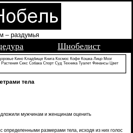
м – раздумья
цедура
Шнобелист
доровье
Кино
Кладбище
Книга
Космос
Кофе
Кошка
Лицо
Мозг
Растения
Секс
Собака
Спорт
Суд
Техника
Туалет
Финансы
Цвет
етрами тела
редложили мужчинам и женщинам оценить
с определенными размерами тела, исходя из них голос