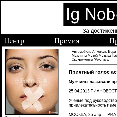
За достижен
Центр
Премия
П
Автомобиль
Алкоголь
Вера
Мужчины
Музей
Музыка
На
Экскременты
/Реклама/
Приятный голос ас
Мужчины называли пр
25.04.2013 РИАНОВОС
Ученые под руководство
привлекательность изме
МОСКВА, 25 апр — РИА Н