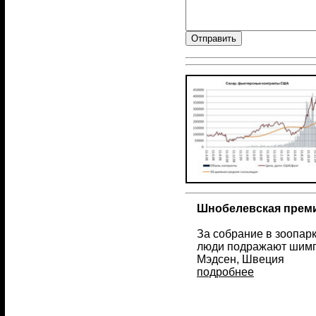
Шнобелевская преми
За собрание в зоопар
люди подражают шимпа
Мэдсен, Швеция
подробнее