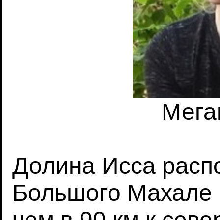
Мега
Долина Исса расп
Большого Махале 
чем в 90 км к севе