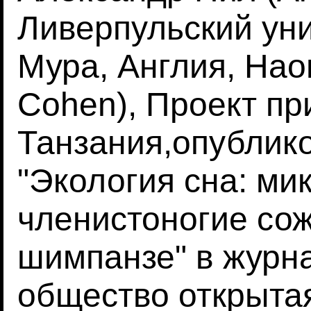
Ливерпульский ун
Мура, Англия, Нао
Cohen), Проект пр
Танзания,опублик
"Экология сна: ми
членистоногие со
шимпанзе" в журн
общество открытая