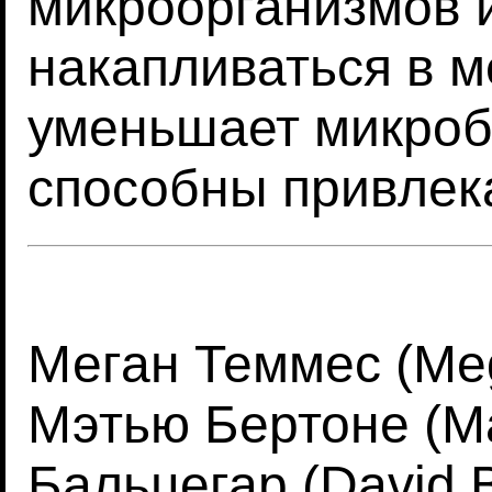
микроорганизмов 
накапливаться в м
уменьшает микроб
способны привлек
Меган Теммес (Me
Мэтью Бертоне (Ma
Бальцегар (David B