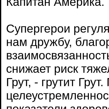
Капитан Америка.
Супергерои регул
нам дружбу, благо
взаимосвязанность
снижает риск тяж
Грут, - грутит Гру
целеустремленнос
показатели здоров