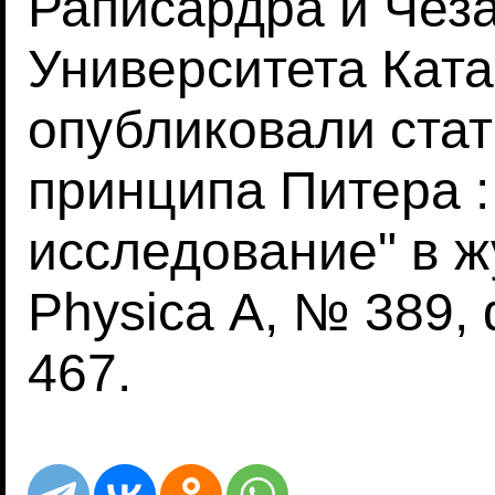
Раписардра и Чез
Университета Ката
опубликовали ста
принципа Питера 
исследование" в ж
Physica А, № 389, 
467.