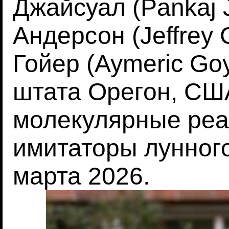
Джайсуал (Pankaj 
Андерсон (Jeffrey 
Гойер (Aymeric Go
штата Орегон, США
молекулярные реа
имитаторы лунного 
марта 2026.