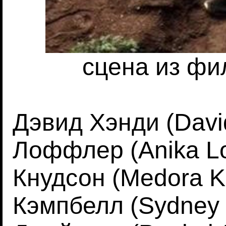
сцена из ф
Дэвид Хэнди (Davi
Лоффлер (Anika Lo
Кнудсон (Medora K
Кэмпбелл (Sydney 