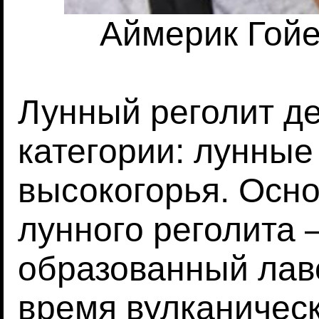
Аймерик Гойе
Лунный реголит де
категории: лунные
высокогорья. Осн
лунного реголита 
образованный лав
время вулканичес