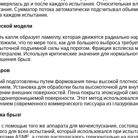
змерялась до и после каждого испытания. Относительная 
тания. Сумматор потока автоматически подсчитывал объем
в каждом испытании.
еской модели
ть капля образует ламеллу, которая движется радиально н
ложили, что по мере того, как для большего выброса требу
быточной подъемной силы над порогом. Фракция всплеска 
тегралом. Используя критические значения для нормального
ошения брызг.
аров
ий подготовлены путем формования пены высокой плотност
ем. Установка для обработки была высокоточной для внут
ении внешних поверхностей. Пена покрыта эпоксидной смо
одонепроницаемой поверхности. Этот метод использовался 
ением современного коммерческого писсуара из глазурован
ка брызг
с помощью того же аппарата для мочеиспускания, состояще
ого для всех испытаний, который использовался при испыт
артами ASME, а сопло располагалось горизонтально на ра