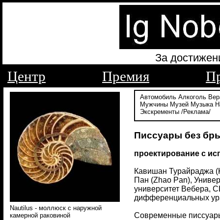
За достижен
Центр
Премия
П
Автомобиль
Алкоголь
Вер
Мужчины
Музей
Музыка
Н
Экскременты
/Реклама/
Писсуары без бры
проектирование с и
Кавишан Турайраджа (Ka
Пан (Zhao Pan), Универ
университет Вебера, С
дифференциальных урав
Nautilus - моллюск с наружной
Современные писсуары 
камерной раковиной