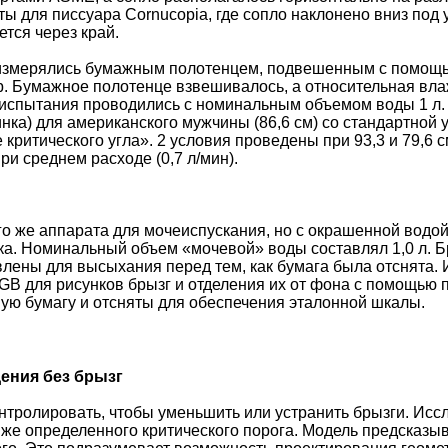
 для писсуара Cornucopia, где сопло наклонено вниз под у
ется через край.
измерялись бумажным полотенцем, подвешенным с помощью
 Бумажное полотенце взвешивалось, а относительная влажн
е испытания проводились с номинальным объемом воды 1 л. 
ка) для американского мужчины (86,6 см) со стандартной у
критического угла». 2 условия проведены при 93,3 и 79,6 с
ри среднем расходе (0,7 л/мин).
о же аппарата для мочеиспускания, но с окрашенной водой
ка. Номинальный объем «мочевой» воды составлял 1,0 л. 
влены для высыхания перед тем, как бумага была отснята.
GB для рисунков брызг и отделения их от фона с помощью 
ю бумагу и отсняты для обеспечения эталонной шкалы.
дения без брызг
нтролировать, чтобы уменьшить или устранить брызги. Иссл
иже определенного критического порога. Модель предсказыв