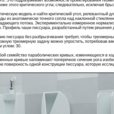
го. Это подразумевает возможность проектирования геомет
иже этого критического угла; следовательно, исключая бры
тическую модель и найти критический угол, релевантный дл
ды из анатомически точного сопла над наклонной стеклянно
падающего потока. Экспериментально измеренное нормализ
ю. Профиль чаши писсуара, разработанный путем решени
ию писсуара без разбрызгивания требует, чтобы трехмерны
ложную трехмерную задачу можно упростить, потребовав вм
 углом: 30.
бой семейство параболических кривых, изменяющихся в хо
енные кривые напоминают поперечное сечение рога изобил
 поверхность одной конструкции писсуара, которую иссле