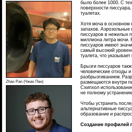
было более 1000. С те
поверхности писсуара,
туалетах.
Хотя моча в основном 
запахов. Аэрозольные 
писсуаров в нежилых п
миллиона литра мочи. 
писсуаров имеют знач
самый высокий уровень
туалета, что указывае
Брызги писсуаров такж
человеческие отходы 
разбрызгиванием. Разр
Zhao Pan (Чжао Пан)
размещаются внутри пи
Схипхол использование
не полному устранению
Чтобы устранить после
альтернативные писсуа
образование и распрос
Создание профилей 