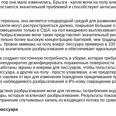
х пор они мало изменились. Брызги - капли мочи на полу и
 остаются значительной проблемой и способствуют антис
стерильна, она является плодородной средой для размнож
капли могут распространяться далеко, покрывая большие 
омещениях только в США, на пол ежедневно выплескивается
Разбрызгивание мочи также представляет значительный рис
ительно более высокую концентрацию бактерий, чем тради
. Уровни аммиака на полу вокруг писсуара примерно в 100
т на значительное разбрызгивание и обеспечивает идеальну
е создают постоянную потребность в уборке, которая требу
и неоднократно дезинфицировать пораженные поверхности.
аботаны экраны и коврики для писсуаров, чтобы попытатьс
ссуара, а другие на полу - просто улавливая, а не предот
 наклеек от мух для изменения поведения прицеливания п
) наблюдаемого разбрызгивания и 8%-ному сокращению рас
дствия разбрызгивания мочи для гигиены, потребления вод
ры, которые исключают разбрызгивание. Результаты показы
транение спутниковых капель из входящего потока по сра
писсуара