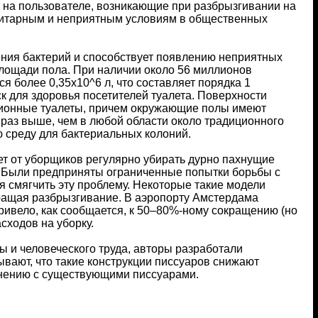
ли на пользователе, возникающие при разбрызгивании на
анитарным и неприятным условиям в общественных
ения бактерий и способствует появлению неприятных
площади пола. При наличии около 56 миллионов
 более 0,35х10^6 л, что составляет порядка 1
к для здоровья посетителей туалета. Поверхности
ционные туалеты, причем окружающие полы имеют
 раз выше, чем в любой области около традиционного
ю среду для бактериальных колоний.
ет от уборщиков регулярно убирать дурно пахнущие
 Были предприняты ограниченные попытки борьбы с
я смягчить эту проблему. Некоторые такие модели
вращая разбрызгивание. В аэропорту Амстердама
ривело, как сообщается, к 50–80%-ному сокращению (но
ходов на уборку.
ы и человеческого труда, авторы разработали
вают, что такие конструкции писсуаров снижают
внению с существующими писсуарами.