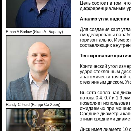
Цель состоит в том, ч
дифференциальным ура
Анализ угла падения
Для создания карт угл
Ethan A Barlow (Итан А. Барлоу)
смоделированы парабо
горизонтально. Измеря
составляющих внутренн
Тестирование критич
Критический угол изме
ударе стеклянным диск
анатомически точной г
стеклянным диском. Уг
Высота сопла над диск
потока 0,4, 0,7 и 1,9 л
позволяет использоват
Randy C Hurd (Рэнди Си Херд)
ожидаемых при мочеисп
Средние диаметры капе
этими средними диамет
Диск имел диаметр 10 