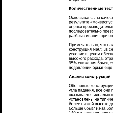
Количественные тес
Основываясь на качес
результате «мочеиспус
оценки производительн
последовательно прево
разбрызгивания при оп
Примечательно, что на
конструкция Nautilus 
условие в целом обесп
высокого расхода, отра
95% снижения брызг, с
подавлении брызг еще
Анализ конструкций
Обе новые конструкции
угла падения, все они
оказывается идеальны
установлены на типично
более низкой высоте д
больше брызг из-за бол
140 мм доступен для п