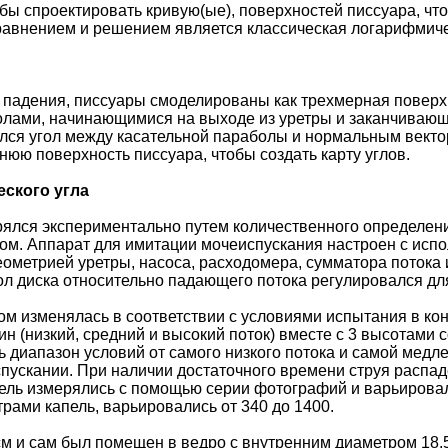
тобы спроектировать кривую(ые), поверхностей писсуара, 
внением и решением является классическая логарифмиче
а падения, писсуары смоделированы как трехмерная поверхн
лами, начинающимися на выходе из уретры и заканчивающ
лся угол между касательной параболы и нормальным вектор
юю поверхность писсуара, чтобы создать карту углов.
еского угла
рялся экспериментально путем количественного определен
ом. Аппарат для имитации мочеиспускания настроен с испо
еометрией уретры, насоса, расходомера, сумматора потока
ол диска относительно падающего потока регулировался дл
ом изменялась в соответствии с условиями испытания в ко
/мин (низкий, средний и высокий поток) вместе с 3 высотами 
ь диапазон условий от самого низкого потока и самой медл
ускании. При наличии достаточного времени струя распаде
ль измерялись с помощью серии фотографий и варьировалис
рами капель, варьировались от 340 до 1400.
см и сам был помещен в ведро с внутренним диаметром 18