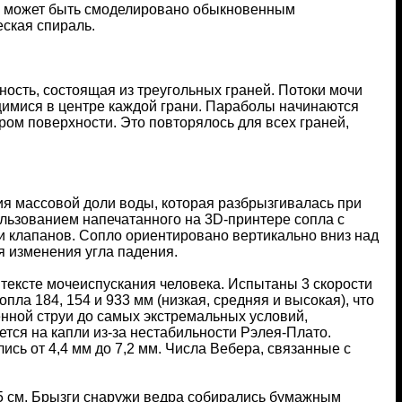
что может быть смоделировано обыкновенным
ская спираль.
ость, состоящая из треугольных граней. Потоки мочи
имися в центре каждой грани. Параболы начинаются
ом поверхности. Это повторялось для всех граней,
ия массовой доли воды, которая разбрызгивалась при
льзованием напечатанного на 3D-принтере сопла с
 и клапанов. Сопло ориентировано вертикально вниз над
я изменения угла падения.
нтексте мочеиспускания человека. Испытаны 3 скорости
сопла 184, 154 и 933 мм (низкая, средняя и высокая), что
енной струи до самых экстремальных условий,
тся на капли из-за нестабильности Рэлея-Плато.
ь от 4,4 мм до 7,2 мм. Числа Вебера, связанные с
,5 см. Брызги снаружи ведра собирались бумажным