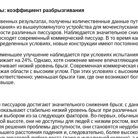
ты: коэффициент разбрызгивания
твенных результатах, получены количественные данные пу
кания» из вышеупомянутого устройства для мочеиспускан
ости различных писсуаров. Наблюдается значительное сни
сходят современный коммерческий писсуар. В то время ка
ределенных условиях, новые конструкции имеют постоянно 
именьшее улучшение наблюдается при условиях испытания 
снижает на 24%. Однако, хотя снижение менее впечатляюще
ечивает низкий уровень брызг. Современная коммерческая к
жая области с высоким углом. При этих условиях с высоким
оответственно; уменьшая брызги там, где они возникают бо
 выше.
 писсуаров достигают значительного снижения брызг, с дан
 показывают стабильно низкий уровень брызг при различных
м выбором из-за следующих факторов. Во-первых, обычные
й высоте, они не доступны для людей с низким ростом, вкл
ля решения проблемы доступности, они становятся неудоб
ьшего расстояния падения и, следовательно, более высокой 
ользователей любого роста (даже в инвалидной коляске), а 