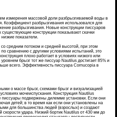
тем измерения массовой доли разбрызгиваемой воды в
ия. Коэффициент разбрызгивания использовался для
жение разбрызгивания. Новые конструкции писсуаров
к существующие конструкции показывают скачки
низкие показатели.
со средним потоком и средней высотой, при этом
е по сравнению с другими условиями испытаний, это
онструкция плохо работает в условиях низкого или
 уровнем брызг тот же писсуар Nautilus достигает 85% и
льше всего. Эффективность писсуара Cornucopia в
ными о массе брызг, схемами брызг и визуализацией
 условиях мочеиспускания. Конструкция Nautilus
 писсуары подвержены дилемме установки. Если они
ючая детей; в то время как если они установлены на
ными для большинства людей (взрослых) и создают
скорости удара. Низкий бортик Nautilus от 430 мм до
конструкция превосходит стандарты доступности,