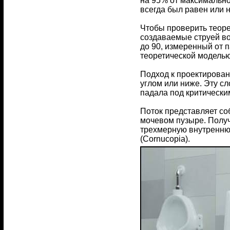
на 95% от максимально
всегда был равен или н
Чтобы проверить теоре
создаваемые струей во
до 90, измеренный от 
теоретической модель
Подход к проектирован
углом или ниже. Эту с
падала под критическим
Поток представляет со
мочевом пузыре. Получ
трехмерную внутреннюю
(Cornucopia).