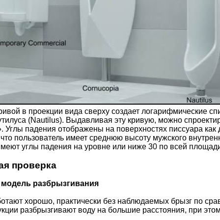
ривой в проекции вида сверху создает логарифмические спир
тилуса (Nautilus). Выдавливая эту кривую, можно спроект
». Углы падения отображены на поверхностях писсуара как
 что пользователь имеет среднюю высоту мужского внутренн
 имеют углы падения на уровне или ниже 30 по всей площад
ая проверка
 модель разбрызгивания
ботают хорошо, практически без наблюдаемых брызг по ср
ции разбрызгивают воду на большие расстояния, при этом 