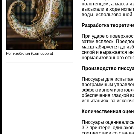
полотенцем, а масса и
высыхали в ходе испы
воды, использованной 
Разработка теоретич
При ударе о поверхнос
затем всплеск. Предпо
масштабируется до из
силой и выражается ин
Рог изобилия (Cornucopia)
нормализованного отн
Производство писсу
Писсуары для испытан
программным управлени
эффективном изготовл
обеспечения гладкой в
испытаниях, за исключ
Количественная оцен
Писсуары оценивались 
3D-принтере, одинаков
соответствии со станд