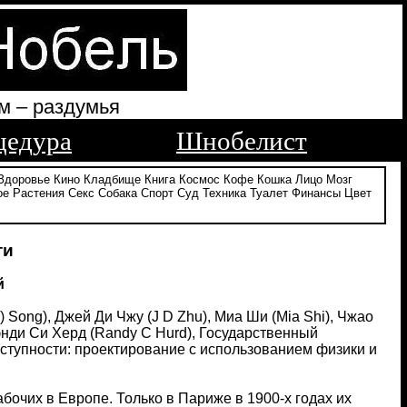
м – раздумья
цедура
Шнобелист
Здоровье
Кино
Кладбище
Книга
Космос
Кофе
Кошка
Лицо
Мозг
ое
Растения
Секс
Собака
Спорт
Суд
Техника
Туалет
Финансы
Цвет
ти
й
 Song), Джей Ди Чжу (J D Zhu), Миа Ши (Mia Shi), Чжао
Рэнди Си Херд (Randy C Hurd), Государственный
оступности: проектирование с использованием физики и
чих в Европе. Только в Париже в 1900-х годах их