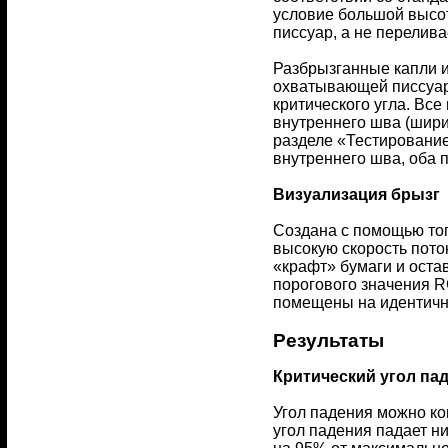
условие большой высоты
писсуар, а не перелива
Разбрызганные капли 
охватывающей писсуар.
критического угла. Вс
внутреннего шва (ширин
разделе «Тестирование 
внутреннего шва, оба п
Визуализация брызг
Создана с помощью тог
высокую скорость пото
«крафт» бумаги и оста
порогового значения R
помещены на идентичну
Результаты
Критический угол па
Угол падения можно ко
угол падения падает н