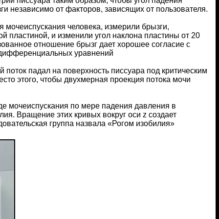
рии писсуара таким образом, чтобы угол падения
зги независимо от факторов, зависящих от пользователя.
я мочеиспускания человека, измерили брызги,
й пластиной, и изменили угол наклона пластины от 20
ованное отношение брызг дает хорошее согласие с
я дифференциальных уравнений
й поток падал на поверхность писсуара под критическим
есто этого, чтобы двухмерная проекция потока мочи
де мочеиспускания по мере падения давления в
ия. Вращение этих кривых вокруг оси z создает
довательская группа назвала «Рогом изобилия»