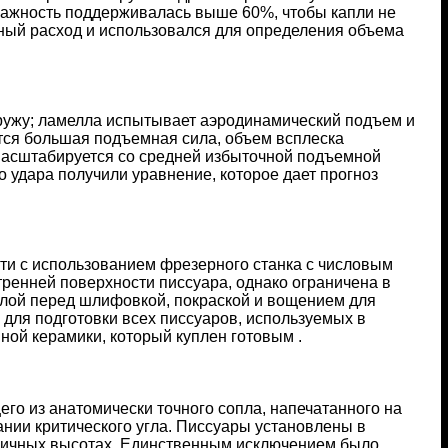
влажность поддерживалась выше 60%, чтобы капли не
ный расход и использовался для определения объема
аружу; ламелла испытывает аэродинамический подъем и
ется большая подъемная сила, объем всплеска
масштабируется со средней избыточной подъемной
 удара получили уравнение, которое дает прогноз
и с использованием фрезерного станка с числовым
ренней поверхности писсуара, однако ограничена в
лой перед шлифовкой, покраской и вощением для
для подготовки всех писсуаров, используемых в
ной керамики, который куплен готовым .
го из анатомически точного сопла, напечатанного на
ании критического угла. Писсуары установлены в
зличных высотах. Единственным исключением было