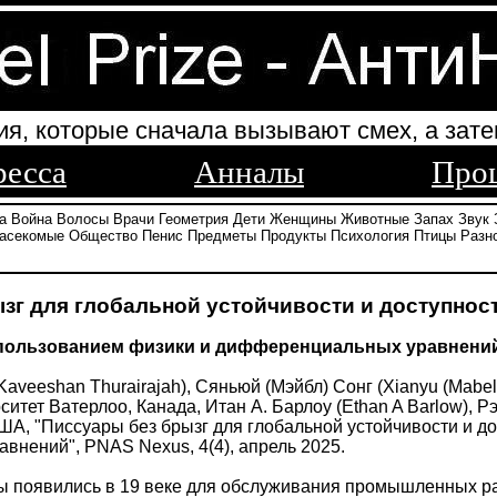
ия, которые сначала вызывают смех, а зате
ресса
Анналы
Про
а
Война
Волосы
Врачи
Геометрия
Дети
Женщины
Животные
Запах
Звук
асекомые
Общество
Пенис
Предметы
Продукты
Психология
Птицы
Разн
зг для глобальной устойчивости и доступнос
спользованием физики и дифференциальных уравнени
veeshan Thurairajah), Сяньюй (Мэйбл) Сонг (Xianyu (Mabel)
ситет Ватерлоо, Канада, Итан А. Барлоу (Ethan A Barlow), 
ША, "Писсуары без брызг для глобальной устойчивости и д
нений", PNAS Nexus, 4(4), апрель 2025.
появились в 19 веке для обслуживания промышленных рабо