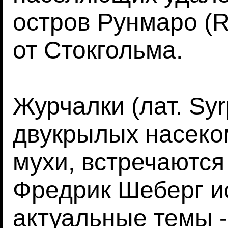
остров Рунмаро (R
от Стокгольма.
Журчалки (лат. Syr
двукрылых насеко
мухи, встречаются
Фредрик Шеберг и
актуальные темы -