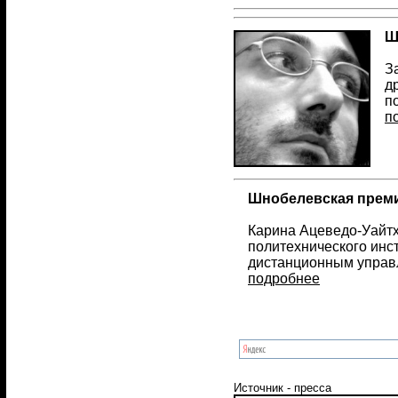
Ш
З
д
п
п
Шнобелевская преми
Карина Ацеведо-Уайтх
политехнического инс
дистанционным управ
подробнее
Источник - пресса