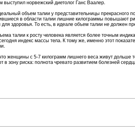
 выступил норвежский диетолог Ганс Ваалер.
деальный объем талии у представительницы прекрасного по
ившиеся в области талии лишние килограммы повышают ри
для здоровья. То есть, в идеале объем талии не должен п
ема талии к росту человека является более точным индик
сегодня индекс массы тела. К тому же, именно этот показа
и.
что женщины с 5-7 килограмм лишнего веса живут дольше т
 в зону риска: полнота чревато развитием болезней сердц