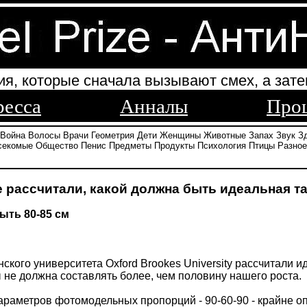
ия, которые сначала вызывают смех, а зате
ресса
Анналы
Про
Война
Волосы
Врачи
Геометрия
Дети
Женщины
Животные
Запах
Звук
З
секомые
Общество
Пенис
Предметы
Продукты
Психология
Птицы
Разное
 рассчитали, какой должна быть идеальная т
ыть 80-85 см
ского университета Oxford Brookes University рассчитали 
 не должна составлять более, чем половину нашего роста.
параметров фотомодельных пропорций - 90-60-90 - крайне оп