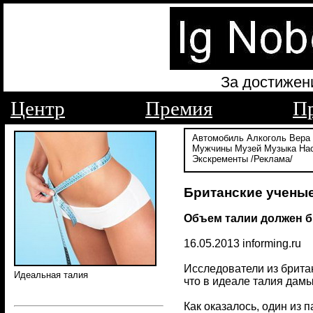
За достижен
Центр
Премия
П
Автомобиль
Алкоголь
Вера
Мужчины
Музей
Музыка
На
Экскременты
/Реклама/
Британские ученые
Объем талии должен б
16.05.2013 informing.ru
Исследователи из британ
Идеальная талия
что в идеале талия дамы
Как оказалось, один из 