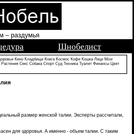
м – раздумья
цедура
Шнобелист
доровье
Кино
Кладбище
Книга
Космос
Кофе
Кошка
Лицо
Мозг
Растения
Секс
Собака
Спорт
Суд
Техника
Туалет
Финансы
Цвет
алия
идеальный размер женской талии. Эксперты рассчитали,
асен для здоровья. А именно - объем талии. С таким