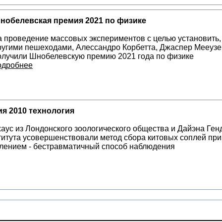
нобелевская премия 2021 по физике
а проведение массовых экспериментов с целью установить,
ругими пешеходами, Алессандро Корбетта, Джаспер Мееузен
олучили Шнобелевскую премию 2021 года по физике
одробнее
я 2010 технология
аус из Лондонского зоологического общества и Дайэна Ген
титута усовершенствовали метод сбора китовых соплей при
лением - бестравматичный способ наблюдения