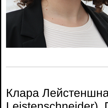
Клара Лейстеншна
Leistenschneider),