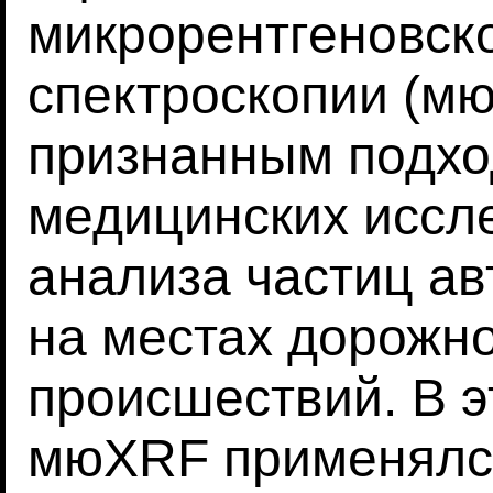
микрорентгеновск
спектроскопии (м
признанным подхо
медицинских иссл
анализа частиц а
на местах дорожн
происшествий. В 
мюXRF применялся