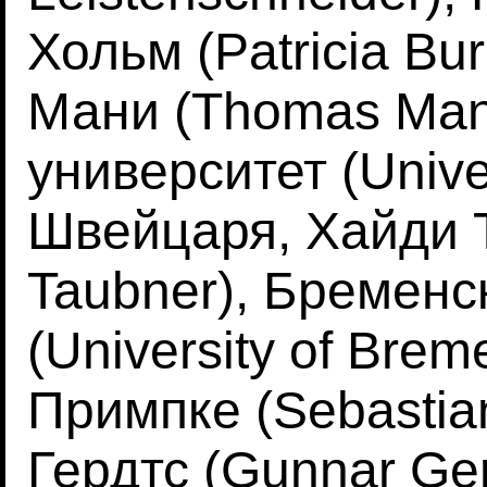
Хольм (Patricia Bu
Мани (Thomas Mani
университет (Univer
Швейцаря, Хайди Т
Taubner), Бременс
(University of Bre
Примпке (Sebastia
Гердтс (Gunnar Ger