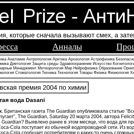
ия, которые сначала вызывают смех, а зате
ресса
Анналы
Про
тика
Анатомия
Антропология
Арктика
Археология
Астрофизика
Безопасн
амика
Диетология
Защита среды
Здравоохранение
Искусство
Когнитолог
нарные
Менеджмент
Метеорология
Мир
Нейрофизика
Образование
Орни
иология
Стоматология
Техника
Технология
Товары
Физика
Физиология
Х
ская премия 2004 по химии
тая вода Dasani
к. Британская газета The Guardian опубликовала статью "Вс
пугает", The Guardian, Saturday 20 марта 2004, автора Feli
 Guardian? Выявлено ранее в этом месяце, что вода для п
oca-Cola поступает из обычной водопроводной сети. Из вод
oca-Cola сообщает потребителям о каких-то очень сложных