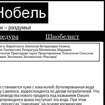
м – раздумья
цедура
Шнобелист
ость
Вероятность
Биология
Ветеринария
Гигиена
ия
Лингвистика
Литература
Математика
Медицина
тология
Прикладная наука
Проектирование
Психология
Сельское
имия
Экономика
Энтомология
/Реклама/
е становится хуже с кока-колой: бутилированная вода
city Lawrence, корреспондента по делам потребителей. Что
роизводства нового продукта под названием Dasani
опроводного крана поступает эта вода. При этом
 процессах "очищения" на основе космических