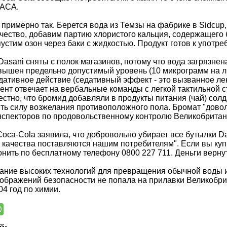
НАСА.
 примерно так. Берется вода из Темзы на фабрике в Sidcup
ачество, добавим партию хлористого кальция, содержащего 
устим озон через баки с жидкостью. Продукт готов к употре
Dasani сняты с полок магазинов, потому что вода загрязн
вышен предельно допустимый уровень (10 микрограмм на л
дативное действие (седативный эффект - это вызванное л
ент отвечает на вербальные команды с легкой тактильной 
естно, что бромид добавляли в продукты питания (чай) сол
ть силу возжелания противоположного пола. Бромат "довол
нспекторов по продовольственному контролю Великобритан
oca-Cola заявила, что добровольно убирает все бутылки Das
качества поставляются нашим потребителям". Если вы купил
онить по бесплатному телефону 0800 227 711. Деньги вернут
ание высоких технологий для превращения обычной воды и
оображений безопасности не попала на прилавки Великобр
04 год по химии.