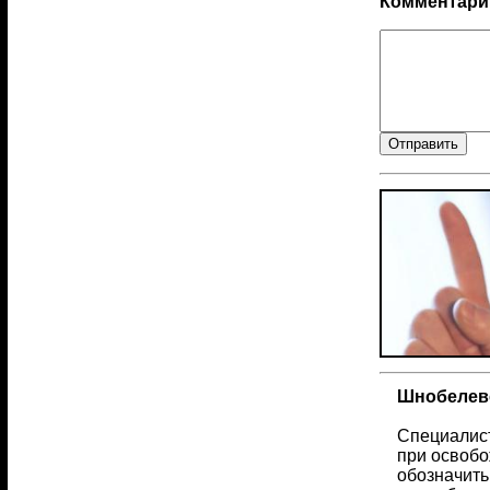
Комментари
Шнобелевс
Специалист
при освобо
обозначить