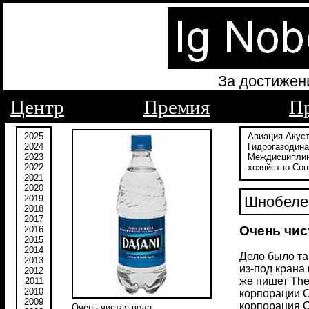
За достижен
Центр
Премия
П
2025
Авиация
Акус
2024
Гидрогазодин
2023
Междисципли
2022
хозяйство
Соц
2021
2020
2019
Шнобелев
2018
2017
Очень чис
2016
2015
2014
Дело было та
2013
из-под крана 
2012
же пишет The
2011
2010
корпорации C
2009
корпорация C
Очень чистая вода