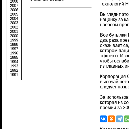
2008
технологий 
2007
2006
Выглядит это
2005
2004
наценку за к
2003
насосом проп
2002
2001
Все бутылки 
2000
два раза пре
1999
1998
оказывает се
1997
котором паци
1996
эффект). Изв
1995
чтобы ослаби
1994
из главных и
1993
1992
1991
Корпорация C
высочайшего 
следует позв
За использов
которая из с
премии за 20