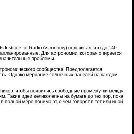
nstitute for Radio Astronomy) подсчитал, что до 140
 запланированные. Для астрономии, которая опирается
 значительные проблемы.
строномического сообщества. Предполагается
сть. Однако мерцание солнечных панелей на каждом
утников, чтобы появились свободные промежутки между
м. Такие идеи великолепны на бумаге до тех пор, пока
 в полной мере понимают, о чем говорят в тот или иной