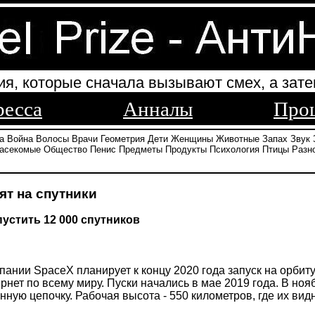
ия, которые сначала вызывают смех, а зате
ресса
Анналы
Про
а
Война
Волосы
Врачи
Геометрия
Дети
Женщины
Животные
Запах
Звук
асекомые
Общество
Пенис
Предметы
Продукты
Психология
Птицы
Разн
т на спутники
устить 12 000 спутников
пании SpaceX планирует к концу 2020 года запуск на орбиту
нет по всему миру. Пуски начались в мае 2019 года. В ноя
ную цепочку. Рабочая высота - 550 километров, где их видн