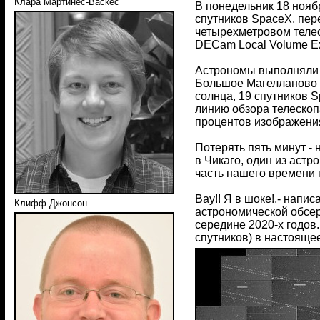
Клара Мартинес-Васкес
В понедельник 18 нояб
спутников SpaceX, пер
четырехметровом телес
DECam Local Volume Ex
Астрономы выполняли с
Большое Магелланово О
солнца, 19 спутников S
линию обзора телескоп
процентов изображени
Потерять пять минут - н
в Чикаго, один из астр
часть нашего времени 
Вау!! Я в шоке!,- напи
Клифф Джонсон
астрономической обсерв
середине 2020-х годов.
спутников) в настояще