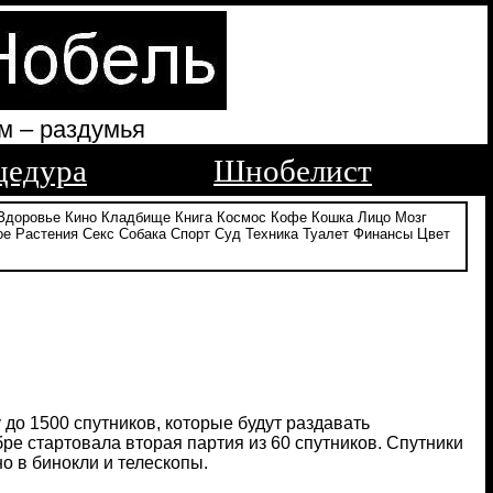
м – раздумья
цедура
Шнобелист
Здоровье
Кино
Кладбище
Книга
Космос
Кофе
Кошка
Лицо
Мозг
ое
Растения
Секс
Собака
Спорт
Суд
Техника
Туалет
Финансы
Цвет
 до 1500 спутников, которые будут раздавать
бре стартовала вторая партия из 60 спутников. Спутники
о в бинокли и телескопы.