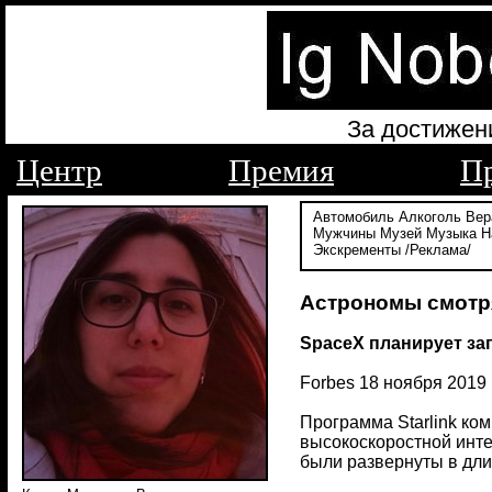
За достижен
Центр
Премия
П
Автомобиль
Алкоголь
Вер
Мужчины
Музей
Музыка
Н
Экскременты
/Реклама/
Астрономы смотря
SpaceX планирует зап
Forbes 18 ноября 2019
Программа Starlink ком
высокоскоростной интер
были развернуты в длин