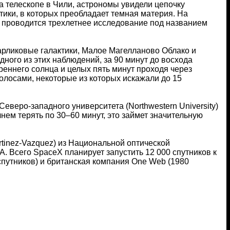
на телескопе в Чили, астрономы увидели цепочку
тики, в которых преобладает темная материя. На
o проводится трехлетнее исследование под названием
арликовые галактики, Малое Магелланово Облако и
ного из этих наблюдений, за 90 минут до восхода
треннего солнца и целых пять минут проходя через
олосами, некоторые из которых искажали до 15
 Северо-западного университета (Northwestern University)
ачнем терять по 30–60 минут, это займет значительную
rtinez-Vazquez) из Национальной оптической
ША. Всего SpaceX планирует запустить 12 000 спутников к
 спутников) и британская компания One Web (1980