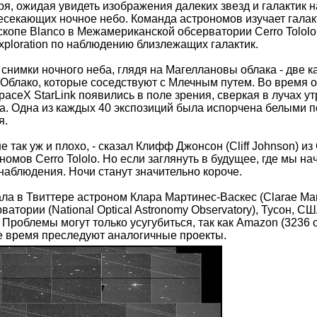
ря, ожидая увидеть изображения далеких звезд и галактик 
есекающих ночное небо. Команда астрономов изучает галак
копе Blanco в Межамериканской обсерватории Cerro Tolol
ploration по наблюдению близлежащих галактик.
нимки ночного неба, глядя на Магеллановы облака - две к
блако, которые соседствуют с Млечным путем. Во время од
paceX StarLink появились в поле зрения, сверкая в лучах у
а. Одна из каждых 40 экспозиций была испорчена белыми п
я.
е так уж и плохо, - сказал Клифф Джонсон (Cliff Johnson) из
ономов Cerro Tololo. Но если заглянуть в будущее, где мы н
наблюдения. Ночи станут значительно короче.
сала в Твиттере астроном Клара Мартинес-Васкес (Clarae Ma
атории (National Optical Astronomy Observatory), Тусон, С
 Проблемы могут только усугубиться, так как Amazon (3236
е время преследуют аналогичные проекты.