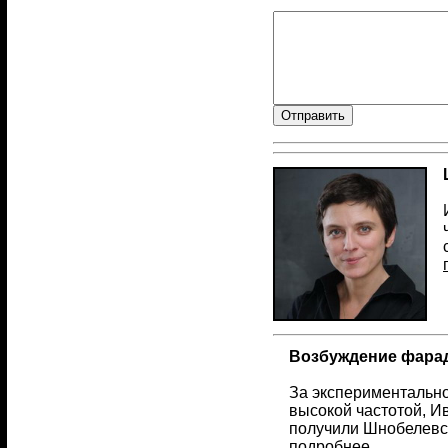
Возбуждение фарад
За экспериментально
высокой частотой, И
получили Шнобелевс
подробнее