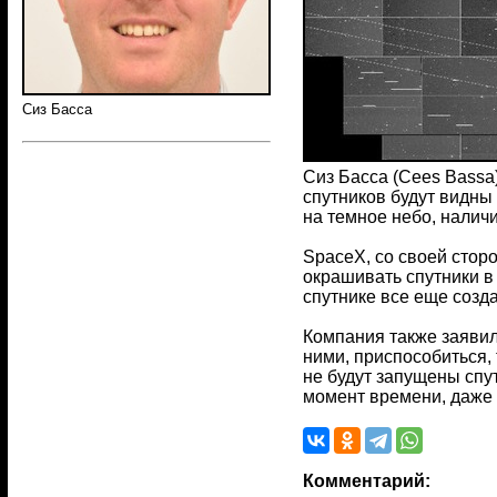
Сиз Басса
Сиз Басса (Cees Bassa)
спутников будут видны
на темное небо, налич
SpaceX, со своей стор
окрашивать спутники в
спутнике все еще созда
Компания также заявил
ними, приспособиться,
не будут запущены спут
момент времени, даже 
Комментарий: