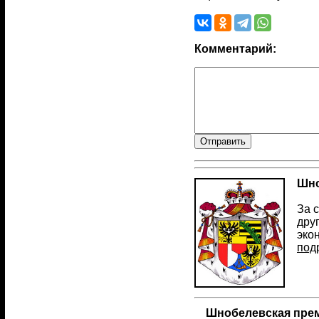
Комментарий:
Шно
За 
дру
эко
под
Шнобелевская прем