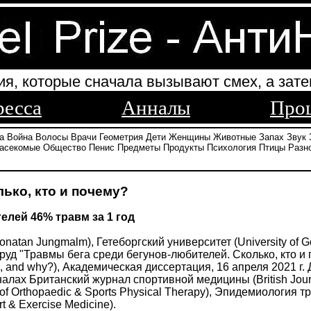
ия, которые сначала вызывают смех, а зате
ресса
Анналы
Про
а
Война
Волосы
Врачи
Геометрия
Дети
Женщины
Животные
Запах
Звук
асекомые
Общество
Пенис
Предметы
Продукты
Психология
Птицы
Разн
ько, кто и почему?
елей 46% травм за 1 год
atan Jungmalm), Гетеборгский университет (University of G
уд "Травмы бега среди бегунов-любителей. Сколько, кто и по
, and why?), Академическая диссертация, 16 апреля 2021 г.
лах Британский журнал спортивной медицины (British Journ
of Orthopaedic & Sports Physical Therapy), Эпидемиология т
 & Exercise Medicine).