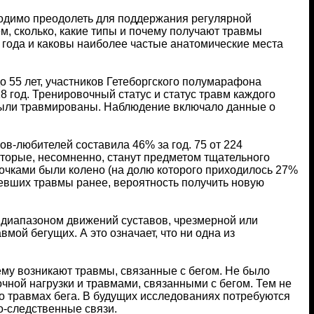
ходимо преодолеть для поддержания регулярной
м, сколько, какие типы и почему получают травмы
о года и каковы наиболее частые анатомические места
о 55 лет, участников Гетеборгского полумарафона
18 год. Тренировочный статус и статус травм каждого
е были травмированы. Наблюдение включало данные о
ов-любителей составила 46% за год. 75 от 224
которые, несомненно, станут предметом тщательного
очками были колено (на долю которого приходилось 27%
имевших травмы ранее, вероятность получить новую
 диапазоном движений суставов, чрезмерной или
мой бегущих. А это означает, что ни одна из
чему возникают травмы, связанные с бегом. Не было
ной нагрузки и травмами, связанными с бегом. Тем не
о травмах бега. В будущих исследованиях потребуются
о-следственные связи.