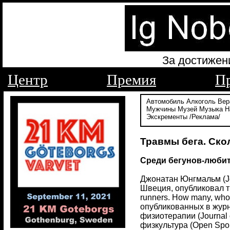
За достижен
Центр
Премия
П
Автомобиль
Алкоголь
Вер
Мужчины
Музей
Музыка
Н
Экскременты
/Реклама/
Травмы бега. Скол
Среди бегунов-любит
Джонатан Юнгмальм (Jon
Швеция, опубликовал тр
runners. How many, who
опубликованных в журна
физиотерапии (Journal 
физкультура (Open Sport