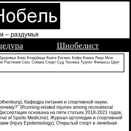
м – раздумья
цедура
Шнобелист
Здоровье
Кино
Кладбище
Книга
Космос
Кофе
Кошка
Лицо
Мозг
ое
Растения
Секс
Собака
Спорт
Суд
Техника
Туалет
Финансы
Цвет
othenburg), Кафедра питания и спортивной науки,
чему?" (Running-related injuries among recreational
 Диссертация основана на пяти статьях 2018-2021 годов,
al of Sports Medicine), Журнал ортопедии и спортивной
равм (Injury Epidemiology), Открытый спорт и лечебная