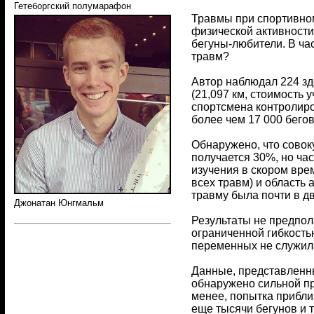
Гетеборгский полумарафон
Травмы при спортивном
физической активности
бегуны-любители. В ча
травм?
Автор наблюдал 224 зд
(21,097 км, стоимость 
спортсмена контролиро
более чем 17 000 бего
Обнаружено, что совоку
получается 30%, но ча
изучения в скором вре
всех травм) и область
травму была почти в дв
Джонатан Юнгмальм
Результаты не предпол
ограниченной гибкостью
переменных не служил
Данные, представленны
обнаружено сильной пр
менее, попытка прибли
еще тысячи бегунов и 