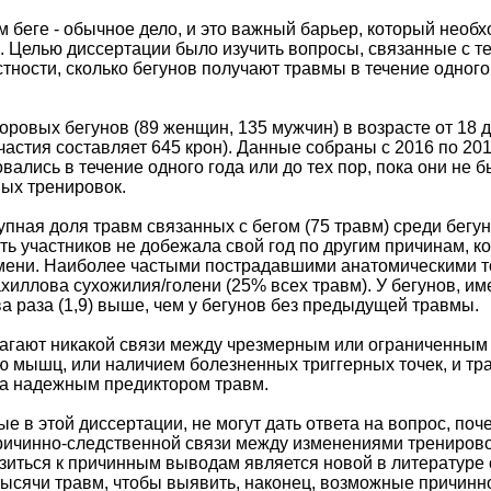
 беге - обычное дело, и это важный барьер, который необ
. Целью диссертации было изучить вопросы, связанные с те
стности, сколько бегунов получают травмы в течение одног
оровых бегунов (89 женщин, 135 мужчин) в возрасте от 18 д
участия составляет 645 крон). Данные собраны с 2016 по 20
вались в течение одного года или до тех пор, пока они н
вых тренировок.
пная доля травм связанных с бегом (75 травм) среди бегун
сть участников не добежала свой год по другим причинам, 
мени. Наиболее частыми пострадавшими анатомическими т
 ахиллова сухожилия/голени (25% всех травм). У бегунов, 
а раза (1,9) выше, чем у бегунов без предыдущей травмы.
агают никакой связи между чрезмерным или ограниченным
 мышц, или наличием болезненных триггерных точек, и трав
а надежным предиктором травм.
е в этой диссертации, не могут дать ответа на вопрос, по
ичинно-следственной связи между изменениями тренировоч
зиться к причинным выводам является новой в литературе 
тысячи травм, чтобы выявить, наконец, возможные причинн