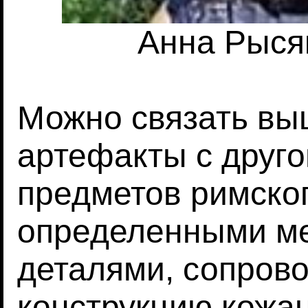
Анна Рысяк
Можно связать в
артефакты с друго
предметов римског
определенными м
деталями, сопро
конструкцию кожа