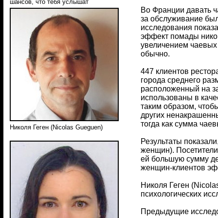
шансов, что тебя услышат
Во Франции давать ч
за обслуживание бы
исследования показа
эффект помады никог
увеличением чаевых 
обычно.
447 клиентов рестора
города среднего раз
расположенный на за
использованы в каче
таким образом, чтоб
других ненакрашенны
тогда как сумма чае
Николя Геген (Nicolas Gueguen)
Результаты показали
женщин). Посетители
ей большую сумму де
женщин-клиентов эф
Николя Геген (Nicol
психологических иссле
Предыдущие исследо