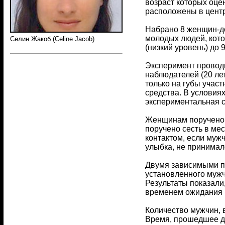
возраст которых оцен
расположены в центр
Набрано 8 женщин-до
молодых людей, кото
Селин Жакоб (Celine Jacob)
(низкий уровень) до
Эксперимент проводил
наблюдателей (20 ле
только на губы учас
средства. В условия
экспериментальная се
Женщинам поручено с
поручено сесть в ме
контактом, если муж
улыбка, не принимал
Двумя зависимыми п
установленного мужч
Результаты показали
временем ожидания 
Количество мужчин, вс
Время, прошедшее до п