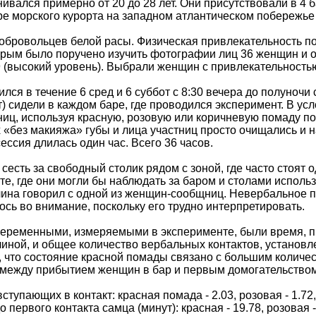
ивался примерно от 20 до 28 лет. Они присутствовали в 4 
е морского курорта на западном атлантическом побережье
бровольцев белой расы. Физическая привлекательность по
рым было поручено изучить фотографии лиц 36 женщин и оц
 9 (высокий уровень). Выбрали женщин с привлекательность
ся в течение 6 сред и 6 суббот с 8:30 вечера до полуночи 
т) сидели в каждом баре, где проводился эксперимент. В у
тниц, используя красную, розовую или коричневую помаду 
х «без макияжа» губы и лица участниц просто очищались и
ссия длилась один час. Всего 36 часов.
есть за свободный столик рядом с зоной, где часто стоя
сте, где они могли бы наблюдать за баром и столами испол
чина говорил с одной из женщин-сообщниц. Невербальное п
ось во внимание, поскольку его трудно интерпретировать.
еременными, измеряемыми в эксперименте, были время, пр
иной, и общее количество вербальных контактов, установл
, что состояние красной помады связано с большим количе
между прибытием женщин в бар и первым домогательством
тупающих в контакт: красная помада - 2.03, розовая - 1.72, к
ервого контакта самца (минут): красная - 19.78, розовая - 2