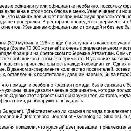
аевые официанту или официантке необычно, поскольку фра
ла включена в стоимость блюда в меню. Увеличивает ли 
ли, что макияж повышает воспринимаемую привлекательно
да не проверялся. В ресторане проведен эксперимент, что
клиентов. Женщинам-официанткам с помадой и без нее было
на (319 мужчин и 128 женщин) выступали в качестве участн
мера (более 70 000 жителей) в очень привлекательном мес
паде Франции на бретонском побережье Атлантики. Семь по
стве сообщников в этом эксперименте. В условиях макияжа 
ы повысить привлекательность каждой официантки. Одних 
е. В данном эксперименте количество посетителей, остав
вых, оставленных посетителем, давшим чаевые, была второ
, что помада, и особенно красная помада, была связана с 
-мужчины чаще давали чаевые официантке, которая пользова
нег. Однако этот эффект был обнаружен только тогда, когд
фекта помады обнаружить не удалось.
as Gueguen), "Действительно ли красная помада привлекае
дований (International Journal of Psychological Studies), 4(2)
вания показали, что красный цвет повышает привлекатель