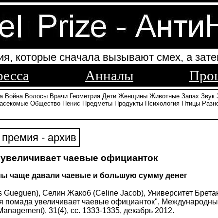
ия, которые сначала вызывают смех, а зате
ресса
Анналы
Про
а
Война
Волосы
Врачи
Геометрия
Дети
Женщины
Животные
Запах
Звук
асекомые
Общество
Пенис
Предметы
Продукты
Психология
Птицы
Разн
премия - архив
 увеличивает чаевые официанток
ы чаще давали чаевые и большую сумму денег
s Gueguen), Селин Жакоб (Celine Jacob), Университет Брет
ая помада увеличивает чаевые официанток", Международный
y Management), 31(4), сс. 1333-1335, декабрь 2012.