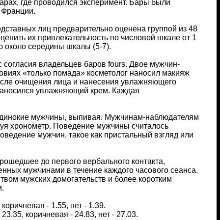
барах, где проводился эксперимент. Бары были
 Франции.
дставных лиц предварительно оценена группой из 48
енить их привлекательность по числовой шкале от 1
ю около середины шкалы (5-7).
с согласия владельцев баров fours. Двое мужчин-
словиях «только помада» косметолог наносил макияж
после очищения лица и нанесения увлажняющего
 наносился увлажняющий крем. Каждая
т одинокие мужчины, выпивая. Мужчинам-наблюдателям
ьзуя хронометр. Поведение мужчины считалось
оведение мужчин, такое как пристальный взгляд или
ошедшее до первого вербального контакта,
енных мужчинами в течение каждого часового сеанса.
ством мужских домогательств и более коротким
.
оричневая - 1.55, нет - 1.39.
3.35, коричневая - 24.83, нет - 27.03.