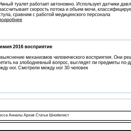
Умный туалет работает автономно. Использует датчики дав
рассчитывает скорость потока и объем мочи, классифицируе
стула, сравним с работой медицинского персонала
подробнее
емия 2016 восприятие
 выяснение механизмов человеческого восприятия. Они реш
ветить на злободневный вопрос, выглядят ли предметы по-д
жду ног. Смотрели между ног 30 человек
есса
Анналы
Архив
Статьи
Шнобелист