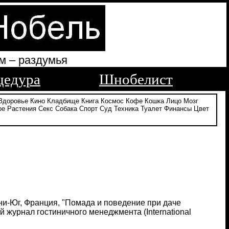
м – раздумья
цедура
Шнобелист
Здоровье
Кино
Кладбище
Книга
Космос
Кофе
Кошка
Лицо
Мозг
ое
Растения
Секс
Собака
Спорт
Суд
Техника
Туалет
Финансы
Цвет
ани-Юг, Франция, "Помада и поведение при даче
 журнал гостиничного менеджмента (International