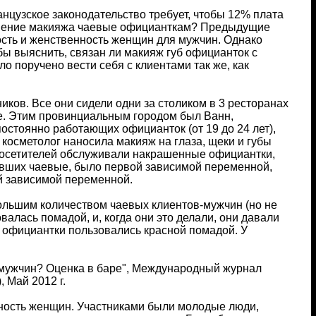
нцузское законодательство требует, чтобы 12% плата
ношение макияжа чаевые официанткам? Предыдущие
сть и женственность женщин для мужчин. Однако
бы выяснить, связан ли макияж губ официанток с
 поручено вести себя с клиентами так же, как
иков. Все они сидели одни за столиком в 3 ресторанах
те. Этим провинциальным городом был Ванн,
стоянно работающих официанток (от 19 до 24 лет),
косметолог наносила макияж на глаза, щеки и губы
посетителей обслуживали накрашенные официантки,
ивших чаевые, было первой зависимой переменной,
й зависимой переменной.
большим количеством чаевых клиентов-мужчин (но не
лась помадой, и, когда они это делали, они давали
а официантки пользовались красной помадой. У
т мужчин? Оценка в баре", Международный журнал
, Май 2012 г.
ность женщин. Участниками были молодые люди,