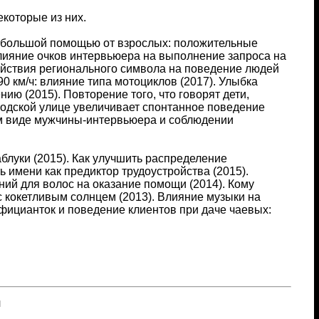
которые из них.
 небольшой помощью от взрослых: положительные
лияние очков интервьюера на выполнение запроса на
ействия регионального символа на поведение людей
0 км/ч: влияние типа мотоциклов (2017). Улыбка
ю (2015). Повторение того, что говорят дети,
родской улице увеличивает спонтанное поведение
ем виде мужчины-интервьюера и соблюдении
луки (2015). Как улучшить распределение
 имени как предиктор трудоустройства (2015).
ий для волос на оказание помощи (2014). Кому
с кокетливым солнцем (2013). Влияние музыки на
официанток и поведение клиентов при даче чаевых:
я