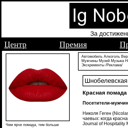
За достижен
Центр
Премия
П
Автомобиль
Алкоголь
Вер
Мужчины
Музей
Музыка
Н
Экскременты
/Реклама/
Шнобелевская 
Красная помада
Посетители-мужчин
Николя Геген (Nicola
чаевых: когда красн
Journal of Hospitalit
Чем ярче помада, тем больше