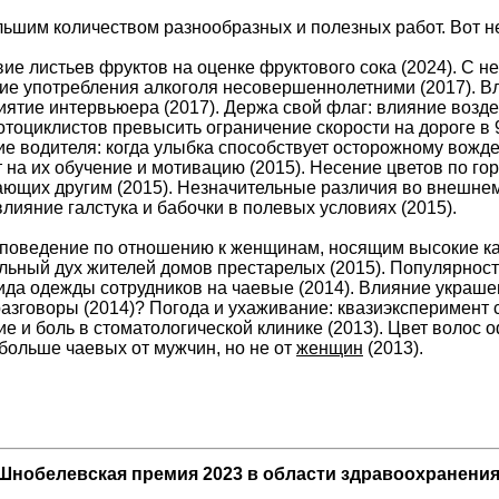
ьшим количеством разнообразных и полезных работ. Вот не
вие листьев фруктов на оценке фруктового сока (2024). С
ие употребления алкоголя несовершеннолетними (2017). В
иятие интервьюера (2017). Держа свой флаг: влияние возд
тоциклистов превысить ограничение скорости на дороге в 9
е водителя: когда улыбка способствует осторожному вождени
 на их обучение и мотивацию (2015). Несение цветов по го
ающих другим (2015). Незначительные различия во внешн
лияние галстука и бабочки в полевых условиях (2015).
поведение по отношению к женщинам, носящим высокие каб
льный дух жителей домов престарелых (2015). Популярность
да одежды сотрудников на чаевые (2014). Влияние украшен
азговоры (2014)? Погода и ухаживание: квазиэксперимент 
е и боль в стоматологической клинике (2013). Цвет волос 
больше чаевых от мужчин, но не от
женщин
(2013).
Шнобелевская премия 2023 в области здравоохранени