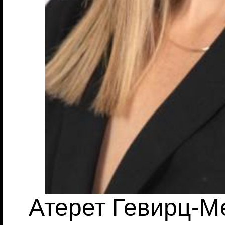
Атерет Гевирц-Ме